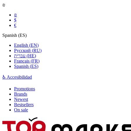
₪
₪
$
€
Spanish
(
ES
)
English
(
EN
)
Русский
(
RU
)
עברית
(
HE
)
Français
(
FR
)
Spanish
(
ES
)
♿ Accesibilidad
Promotions
Brands
Newest
Bestsellers
On sale