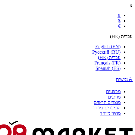
₪
₪
$
€
עברית
(
HE
)
English
(
EN
)
Русский
(
RU
)
עברית
(
HE
)
Français
(
FR
)
Spanish
(
ES
)
♿ נגישות
מבצעים
מותגים
מוצרים חדשים
הנמכרים ביותר
מחיר מיוחד