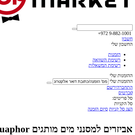
+972 9-882-1001
חשבון
החשבון שלי
הזמנות
רשימת השוואה
רשימת המשאלות
ההזמנות שלי
ההזמנות שלי
התחבר
הירשם
0
כרטיס
סל פריטים:
סל הקניות
הצג סל קניות
סיום הזמנה
אביזרים למסנני מים מותגים Aquaphor