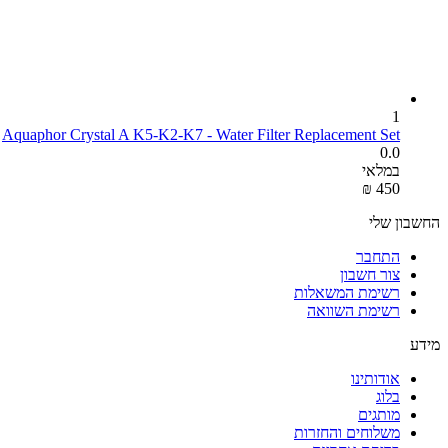
1
Aquaphor Crystal A K5-K2-K7 - Water Filter Replacement Set
0.0
במלאי
₪
‎
‍450‍
החשבון שלי
התחבר
צור חשבון
רשימת המשאלות
רשימת השוואה
מידע
אודותינו
בלוג
מותגים
משלוחים והחזרות