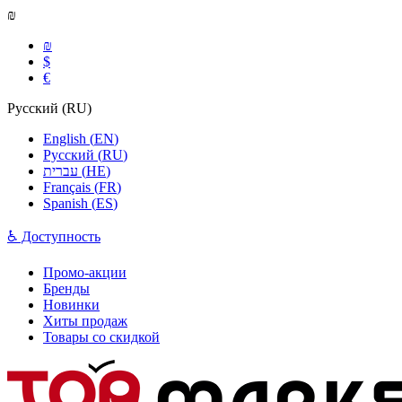
₪
₪
$
€
Русский
(
RU
)
English
(
EN
)
Русский
(
RU
)
עברית
(
HE
)
Français
(
FR
)
Spanish
(
ES
)
♿ Доступность
Промо-акции
Бренды
Новинки
Хиты продаж
Товары со скидкой