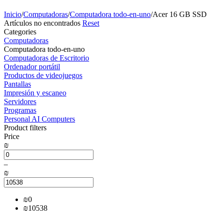
Inicio
/
Computadoras
/
Computadora todo-en-uno
/
Acer 16 GB SSD
Artículos no encontrados
Reset
Сategories
Computadoras
Computadora todo-en-uno
Computadoras de Escritorio
Ordenador portátil
Productos de videojuegos
Pantallas
Impresión y escaneo
Servidores
Programas
Personal AI Computers
Product filters
Price
₪
–
₪
₪
0
₪
10538