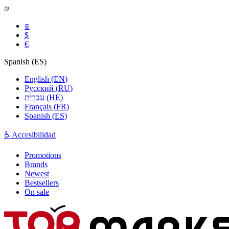
₪
₪
$
€
Spanish
(
ES
)
English
(
EN
)
Русский
(
RU
)
עברית
(
HE
)
Français
(
FR
)
Spanish
(
ES
)
♿ Accesibilidad
Promotions
Brands
Newest
Bestsellers
On sale