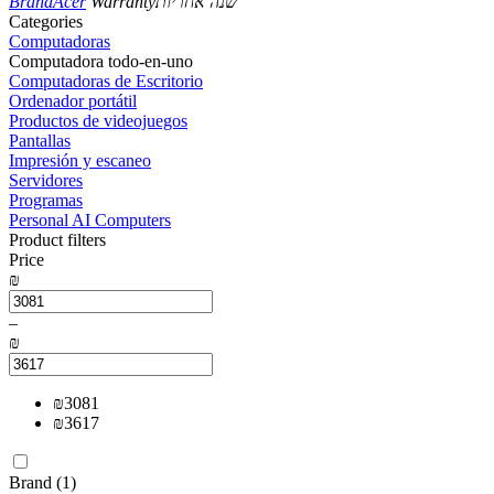
Brand
Acer
Warranty
שנה אחריות
Сategories
Computadoras
Computadora todo-en-uno
Computadoras de Escritorio
Ordenador portátil
Productos de videojuegos
Pantallas
Impresión y escaneo
Servidores
Programas
Personal AI Computers
Product filters
Price
₪
–
₪
₪
3081
₪
3617
Brand (1)