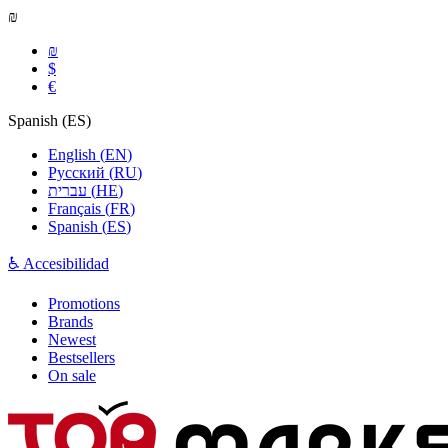
₪
₪
$
€
Spanish
(
ES
)
English
(
EN
)
Русский
(
RU
)
עברית
(
HE
)
Français
(
FR
)
Spanish
(
ES
)
♿ Accesibilidad
Promotions
Brands
Newest
Bestsellers
On sale