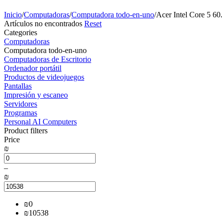
Inicio
/
Computadoras
/
Computadora todo-en-uno
/
Acer Intel Core 5 60
Artículos no encontrados
Reset
Сategories
Computadoras
Computadora todo-en-uno
Computadoras de Escritorio
Ordenador portátil
Productos de videojuegos
Pantallas
Impresión y escaneo
Servidores
Programas
Personal AI Computers
Product filters
Price
₪
–
₪
₪
0
₪
10538