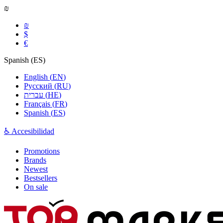
₪
₪
$
€
Spanish
(
ES
)
English
(
EN
)
Русский
(
RU
)
עברית
(
HE
)
Français
(
FR
)
Spanish
(
ES
)
♿ Accesibilidad
Promotions
Brands
Newest
Bestsellers
On sale