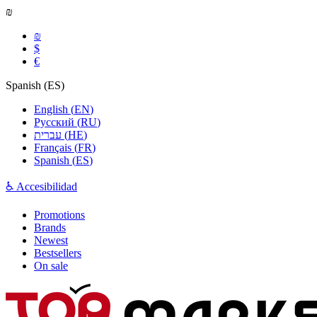
₪
₪
$
€
Spanish
(
ES
)
English
(
EN
)
Русский
(
RU
)
עברית
(
HE
)
Français
(
FR
)
Spanish
(
ES
)
♿ Accesibilidad
Promotions
Brands
Newest
Bestsellers
On sale