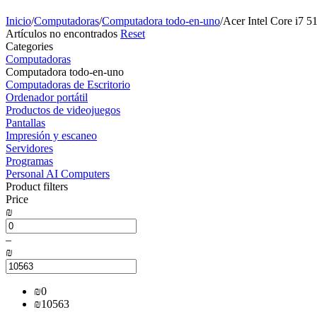
Inicio
/
Computadoras
/
Computadora todo-en-uno
/
Acer Intel Core i7 
Artículos no encontrados
Reset
Сategories
Computadoras
Computadora todo-en-uno
Computadoras de Escritorio
Ordenador portátil
Productos de videojuegos
Pantallas
Impresión y escaneo
Servidores
Programas
Personal AI Computers
Product filters
Price
₪
–
₪
₪
0
₪
10563