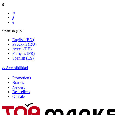
₪
₪
$
€
Spanish
(
ES
)
English
(
EN
)
Русский
(
RU
)
עברית
(
HE
)
Français
(
FR
)
Spanish
(
ES
)
♿ Accesibilidad
Promotions
Brands
Newest
Bestsellers
On sale