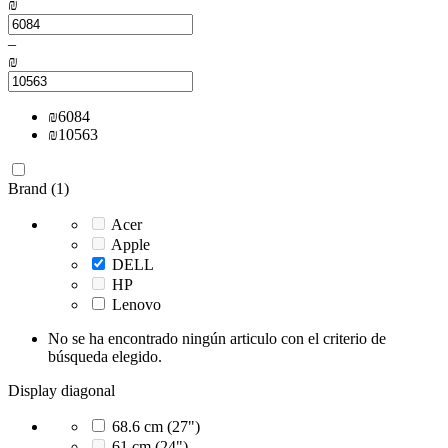
₪
–
₪
₪
6084
₪
10563
Brand (1)
Acer
Apple
DELL
HP
Lenovo
No se ha encontrado ningún articulo con el criterio de
búsqueda elegido.
Display diagonal
68.6 cm (27")
61 cm (24")