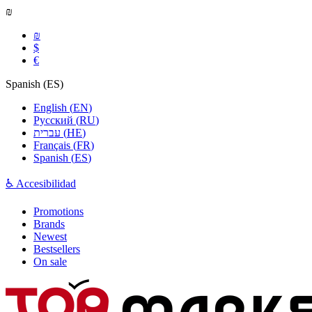
₪
₪
$
€
Spanish
(
ES
)
English
(
EN
)
Русский
(
RU
)
עברית
(
HE
)
Français
(
FR
)
Spanish
(
ES
)
♿ Accesibilidad
Promotions
Brands
Newest
Bestsellers
On sale