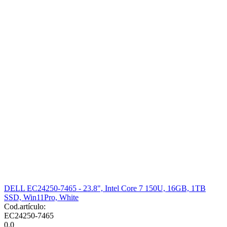
DELL EC24250-7465 - 23.8", Intel Core 7 150U, 16GB, 1TB
SSD, Win11Pro, White
Cod.artículo:
EC24250-7465
0.0