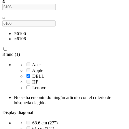
₪
–
₪
₪
6106
₪
6106
Brand (1)
Acer
Apple
DELL
HP
Lenovo
No se ha encontrado ningún articulo con el criterio de
búsqueda elegido.
Display diagonal
68.6 cm (27")
61 cm (24")