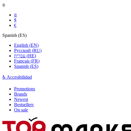
₪
₪
$
€
Spanish
(
ES
)
English
(
EN
)
Русский
(
RU
)
עברית
(
HE
)
Français
(
FR
)
Spanish
(
ES
)
♿ Accesibilidad
Promotions
Brands
Newest
Bestsellers
On sale