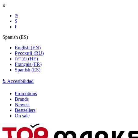
₪
₪
$
€
Spanish
(
ES
)
English
(
EN
)
Русский
(
RU
)
עברית
(
HE
)
Français
(
FR
)
Spanish
(
ES
)
♿ Accesibilidad
Promotions
Brands
Newest
Bestsellers
On sale