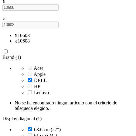
₪
–
₪
₪
10608
₪
10608
Brand (1)
Acer
Apple
DELL
HP
Lenovo
No se ha encontrado ningún articulo con el criterio de
búsqueda elegido.
Display diagonal (1)
68.6 cm (27")
61 cm (24")