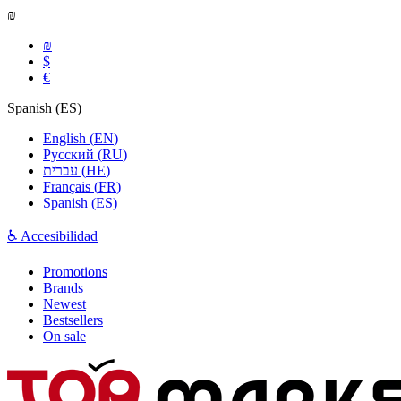
₪
₪
$
€
Spanish
(
ES
)
English
(
EN
)
Русский
(
RU
)
עברית
(
HE
)
Français
(
FR
)
Spanish
(
ES
)
♿ Accesibilidad
Promotions
Brands
Newest
Bestsellers
On sale