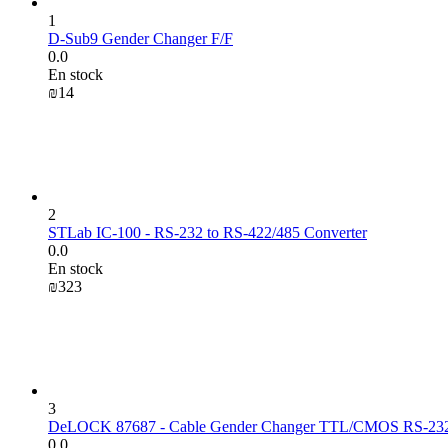
1
D-Sub9 Gender Changer F/F
0.0
En stock
₪
‍14‍
2
STLab IC-100 - RS-232 to RS-422/485 Converter
0.0
En stock
₪
‍323‍
3
DeLOCK 87687 - Cable Gender Changer TTL/CMOS RS-232
0.0