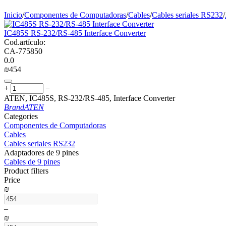
Inicio
/
Componentes de Computadoras
/
Cables
/
Cables seriales RS232
/
IC485S RS-232/RS-485 Interface Converter
Cod.artículo:
CA-775850
0.0
₪
‍454‍
+
−
ATEN, IC485S, RS-232/RS-485, Interface Converter
Brand
ATEN
Сategories
Componentes de Computadoras
Cables
Cables seriales RS232
Adaptadores de 9 pines
Cables de 9 pines
Product filters
Price
₪
–
₪