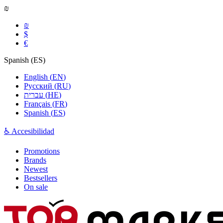
₪
₪
$
€
Spanish
(
ES
)
English
(
EN
)
Русский
(
RU
)
עברית
(
HE
)
Français
(
FR
)
Spanish
(
ES
)
♿ Accesibilidad
Promotions
Brands
Newest
Bestsellers
On sale