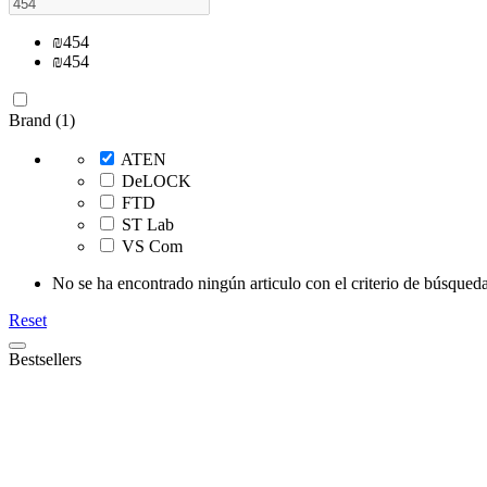
₪
454
₪
454
Brand (1)
ATEN
DeLOCK
FTD
ST Lab
VS Com
No se ha encontrado ningún articulo con el criterio de búsqueda
Reset
Bestsellers