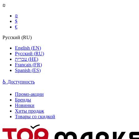
₪
₪
$
€
Русский
(
RU
)
English
(
EN
)
Русский
(
RU
)
עברית
(
HE
)
Français
(
FR
)
Spanish
(
ES
)
♿ Доступность
Промо-акции
Бренды
Новинки
Хиты продаж
Товары со скидкой