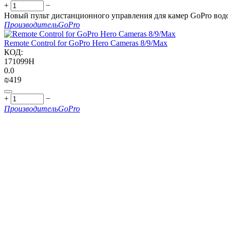
+
−
Новый пульт дистанционного управления для камер GoPro вод
Производитель
GoPro
Remote Control for GoPro Hero Cameras 8/9/Max
КОД:
171099H
0.0
₪
‍419‍
+
−
Производитель
GoPro