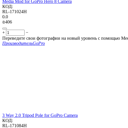
Media Mod for GoPro Hero 8 Camera
КОД:
RL-171024H
0.0
₪
‍406‍
+
−
Переведите свои фотографии на новый уровень с помощью Me
Производитель
GoPro
3 Way 2.0 Tripod Pole for GoPro Camera
КОД:
RL-171084H