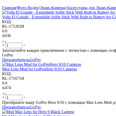
Главная
/
Фото Видео
/
Экшн-Камеры
/
Аксессуары для Экшн-Кам
Volta El Grande - Extendable Selfie Stick With Built-in Battery for 
КОД:
RL-171202H
0.0
₪
‍630‍
+
−
Запечатлейте каждое приключение с легкостью с помощью селф
GoPro
Производитель
GoPro
Max Lens Mod for GoProHero 9/10 Cameras
КОД:
RL-171071H
0.0
₪
‍474‍
+
−
Преобразите вашу GoPro Hero 9/10 с помощью Max Lens Mod 
Производитель
GoPro