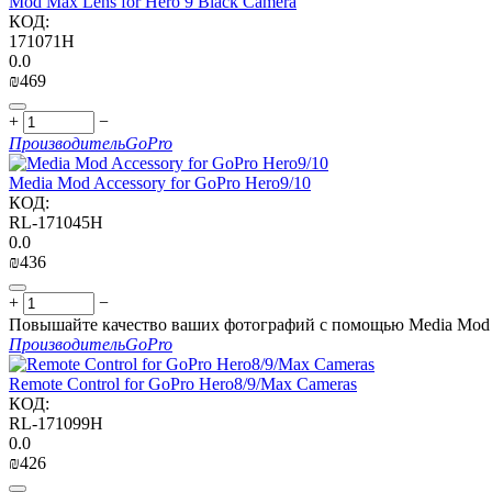
Mod Max Lens for Hero 9 Black Camera
КОД:
171071H
0.0
₪
‍469‍
+
−
Производитель
GoPro
Media Mod Accessory for GoPro Hero9/10
КОД:
RL-171045H
0.0
₪
‍436‍
+
−
Повышайте качество ваших фотографий с помощью Media Mod
Производитель
GoPro
Remote Control for GoPro Hero8/9/Max Cameras
КОД:
RL-171099H
0.0
₪
‍426‍