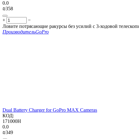
0.0
₪
‍358‍
+
−
Ловите потрясающие ракурсы без усилий с 3-ходовой телеско
Производитель
GoPro
Dual Battery Charger for GoPro MAX Cameras
КОД:
171000H
0.0
₪
‍349‍