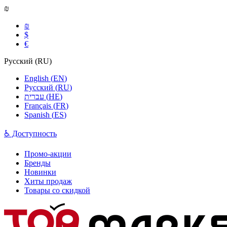
₪
₪
$
€
Русский
(
RU
)
English
(
EN
)
Русский
(
RU
)
עברית
(
HE
)
Français
(
FR
)
Spanish
(
ES
)
♿ Доступность
Промо-акции
Бренды
Новинки
Хиты продаж
Товары со скидкой