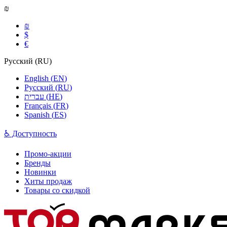
₪
₪
$
€
Русский
(
RU
)
English
(
EN
)
Русский
(
RU
)
עברית
(
HE
)
Français
(
FR
)
Spanish
(
ES
)
♿ Доступность
Промо-акции
Бренды
Новинки
Хиты продаж
Товары со скидкой