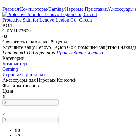
Главная
/
Компьютеры
/
Gaming
/
Игровые Приставки
/
Аксессуары 
Protective Skin for Lenovo Legion Go, Circuit
КОД:
GXY1P72609
0.0
Свяжитесь с нами насчёт цены
Улучшите вашу Lenovo Legion Go с помощью защитной накладк
Гарантия
1 Год гарантии
Производитель
Lenovo
Категории
Компьютеры
Gaming
Игровые Приставки
Аксессуары для Игровых Консолей
Фильтры товаров
Цена
₪
–
₪
₪
0
₪
0