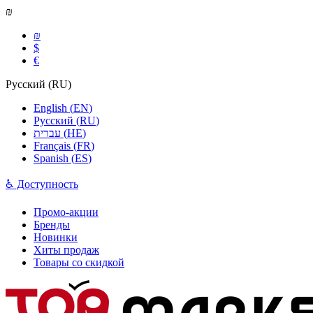
₪
₪
$
€
Русский
(
RU
)
English
(
EN
)
Русский
(
RU
)
עברית
(
HE
)
Français
(
FR
)
Spanish
(
ES
)
♿ Доступность
Промо-акции
Бренды
Новинки
Хиты продаж
Товары со скидкой