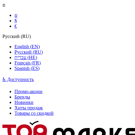
₪
₪
$
€
Русский
(
RU
)
English
(
EN
)
Русский
(
RU
)
עברית
(
HE
)
Français
(
FR
)
Spanish
(
ES
)
♿ Доступность
Промо-акции
Бренды
Новинки
Хиты продаж
Товары со скидкой