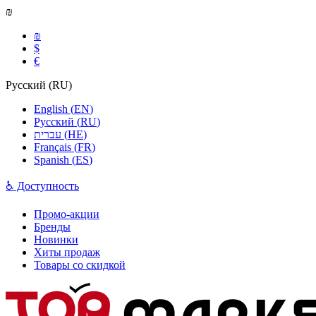
₪
₪
$
€
Русский
(
RU
)
English
(
EN
)
Русский
(
RU
)
עברית
(
HE
)
Français
(
FR
)
Spanish
(
ES
)
♿ Доступность
Промо-акции
Бренды
Новинки
Хиты продаж
Товары со скидкой