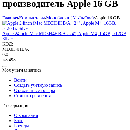
производитель Apple 16 GB
Главная
/
Компьютеры
/
Моноблоки (All-In-One)
/
Apple 16 GB
Apple 24inch iMac MD3H4HB/A - 24", Apple M4, 16GB, 512GB,
Silver
КОД:
MD3H4HB/A
0.0
₪
8,498
Моя учетная запись
Войти
Создать учетную запись
Отложенные товары
Список сравнения
Информация
О компании
Блог
Бренды