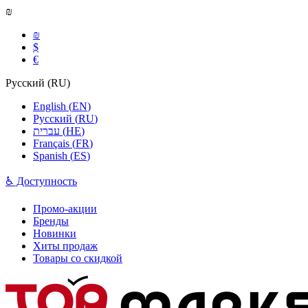
₪
₪
$
€
Русский
(
RU
)
English
(
EN
)
Русский
(
RU
)
עברית
(
HE
)
Français
(
FR
)
Spanish
(
ES
)
♿ Доступность
Промо-акции
Бренды
Новинки
Хиты продаж
Товары со скидкой