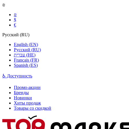
₪
₪
$
€
Русский
(
RU
)
English
(
EN
)
Русский
(
RU
)
עברית
(
HE
)
Français
(
FR
)
Spanish
(
ES
)
♿ Доступность
Промо-акции
Бренды
Новинки
Хиты продаж
Товары со скидкой