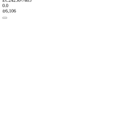
EC24250-7465
0.0
₪
6,106