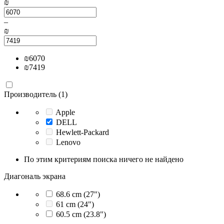
₪
–
₪
₪
6070
₪
7419
Производитель (1)
Apple
DELL
Hewlett-Packard
Lenovo
По этим критериям поиска ничего не найдено
Диагональ экрана
68.6 cm (27")
61 cm (24")
60.5 cm (23.8")