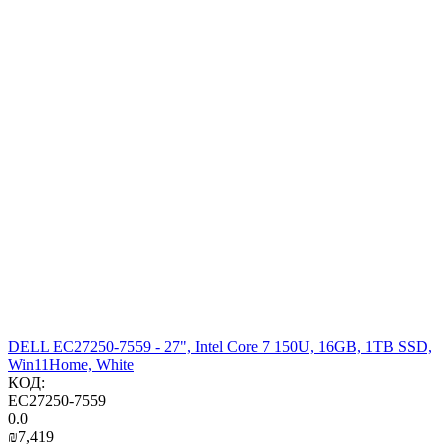
DELL EC27250-7559 - 27", Intel Core 7 150U, 16GB, 1TB SSD,
Win11Home, White
КОД:
EC27250-7559
0.0
₪
7,419