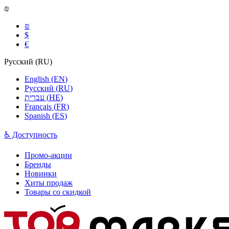
₪
₪
$
€
Русский
(
RU
)
English
(
EN
)
Русский
(
RU
)
עברית
(
HE
)
Français
(
FR
)
Spanish
(
ES
)
♿ Доступность
Промо-акции
Бренды
Новинки
Хиты продаж
Товары со скидкой