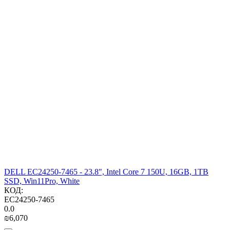
DELL EC24250-7465 - 23.8", Intel Core 7 150U, 16GB, 1TB
SSD, Win11Pro, White
КОД:
EC24250-7465
0.0
₪
6,070