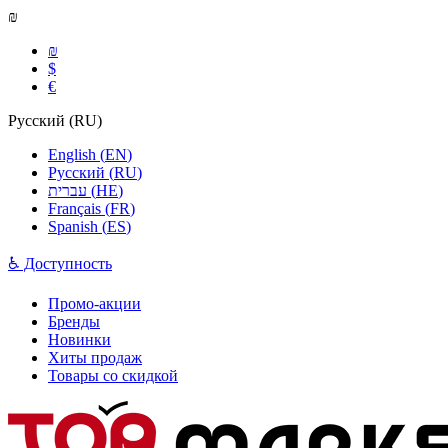
₪
₪
$
€
Русский
(
RU
)
English
(
EN
)
Русский
(
RU
)
עברית
(
HE
)
Français
(
FR
)
Spanish
(
ES
)
♿ Доступность
Промо-акции
Бренды
Новинки
Хиты продаж
Товары со скидкой