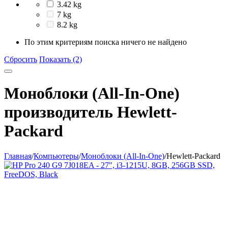
3.42 kg
7 kg
8.2 kg
По этим критериям поиска ничего не найдено
Сбросить
Показать (2)
Моноблоки (All-In-One)
производитель Hewlett-
Packard
Главная
/
Компьютеры
/
Моноблоки (All-In-One)
/
Hewlett-Packard