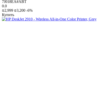
7J018EA#ABT
0.0
₪
2,999
₪
3,200
-6%
Купить