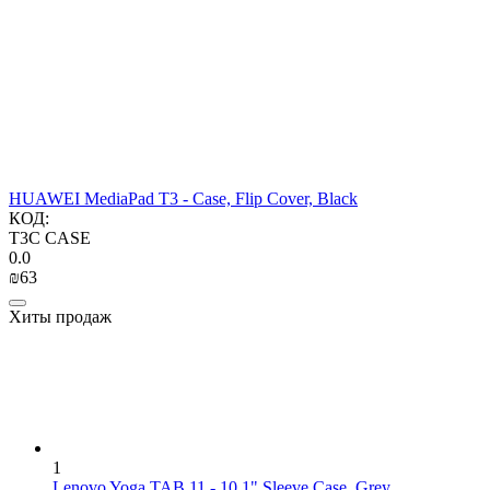
HUAWEI MediaPad T3 - Case, Flip Cover, Black
КОД:
T3C CASE
0.0
₪
‍63‍
Хиты продаж
1
Lenovo Yoga TAB 11 - 10.1" Sleeve Case, Grey