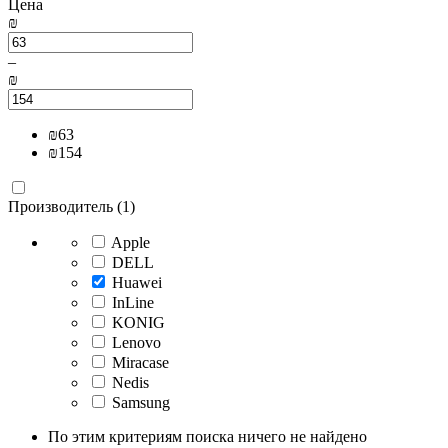
Цена
₪
–
₪
₪
63
₪
154
Производитель (1)
Apple
DELL
Huawei
InLine
KONIG
Lenovo
Miracase
Nedis
Samsung
По этим критериям поиска ничего не найдено