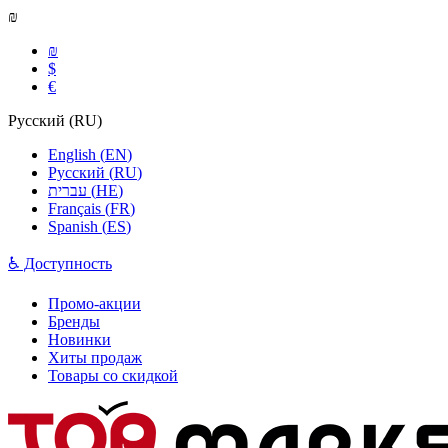
₪
₪
$
€
Русский
(
RU
)
English
(
EN
)
Русский
(
RU
)
עברית
(
HE
)
Français
(
FR
)
Spanish
(
ES
)
♿ Доступность
Промо-акции
Бренды
Новинки
Хиты продаж
Товары со скидкой