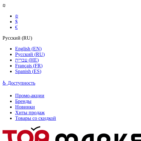
₪
₪
$
€
Русский
(
RU
)
English
(
EN
)
Русский
(
RU
)
עברית
(
HE
)
Français
(
FR
)
Spanish
(
ES
)
♿ Доступность
Промо-акции
Бренды
Новинки
Хиты продаж
Товары со скидкой