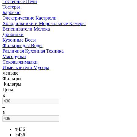
Тостерные Печи
Тостеры
Барбекю
Электрические Кастрюли
Холодильники и Морозильные Камеры
Вспениватели Молока
Дробилки
Кухонные Весы
Фильтры для Воды
Различная Кухонная Техника
Мясорубки
Соковыжималки
Измельчители Мусора
меньше
Фильтры
Фильтры
Цена
₪
–
₪
₪
436
₪
436