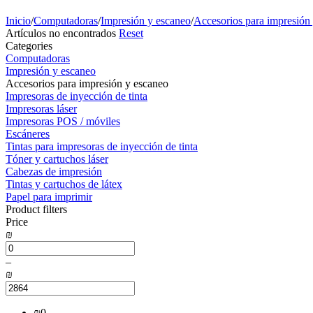
Inicio
/
Computadoras
/
Impresión y escaneo
/
Accesorios para impresión
Artículos no encontrados
Reset
Сategories
Computadoras
Impresión y escaneo
Accesorios para impresión y escaneo
Impresoras de inyección de tinta
Impresoras láser
Impresoras POS / móviles
Escáneres
Tintas para impresoras de inyección de tinta
Tóner y cartuchos láser
Cabezas de impresión
Tintas y cartuchos de látex
Papel para imprimir
Product filters
Price
₪
–
₪
₪
0