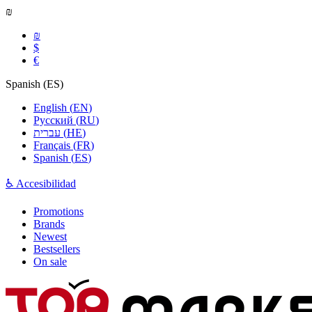
₪
₪
$
€
Spanish
(
ES
)
English
(
EN
)
Русский
(
RU
)
עברית
(
HE
)
Français
(
FR
)
Spanish
(
ES
)
♿ Accesibilidad
Promotions
Brands
Newest
Bestsellers
On sale