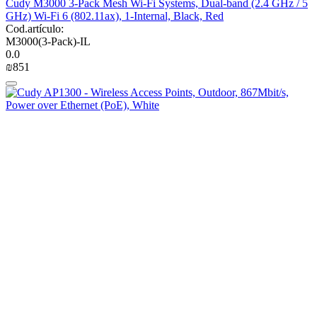
Cudy M3000 3-Pack Mesh Wi-Fi Systems, Dual-band (2.4 GHz / 5
GHz) Wi-Fi 6 (802.11ax), 1-Internal, Black, Red
Cod.artículo:
M3000(3-Pack)-IL
0.0
₪
‍851‍