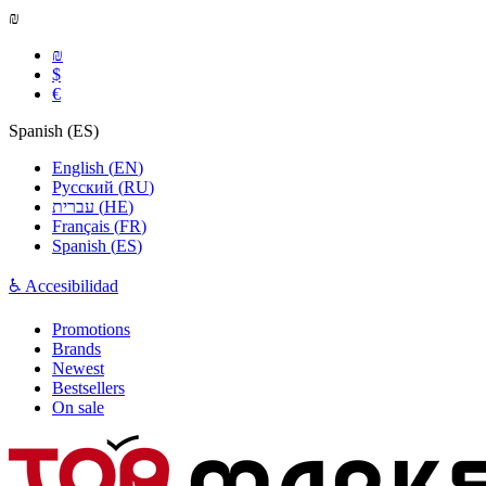
₪
₪
$
€
Spanish
(
ES
)
English
(
EN
)
Русский
(
RU
)
עברית
(
HE
)
Français
(
FR
)
Spanish
(
ES
)
♿ Accesibilidad
Promotions
Brands
Newest
Bestsellers
On sale