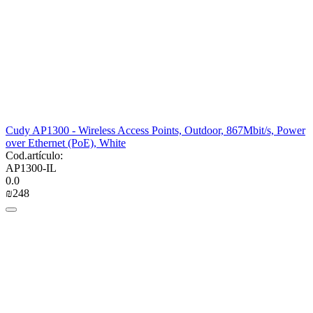
Cudy AP1300 - Wireless Access Points, Outdoor, 867Mbit/s, Power
over Ethernet (PoE), White
Cod.artículo:
AP1300-IL
0.0
₪
‍248‍