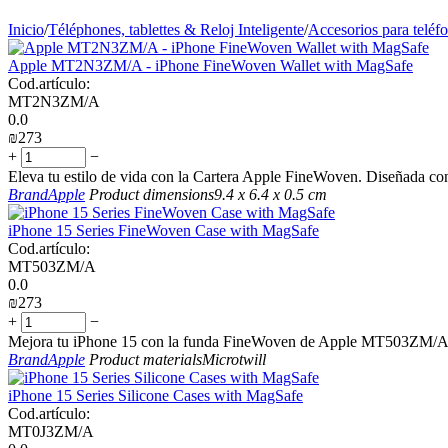
Inicio
/
Téléphones, tablettes & Reloj Inteligente
/
Accesorios para teléf
Apple MT2N3ZM/A - iPhone FineWoven Wallet with MagSafe
Cod.artículo:
MT2N3ZM/A
0.0
₪
‍273‍
+
−
Eleva tu estilo de vida con la Cartera Apple FineWoven. Diseñada con 
Brand
Apple
Product dimensions
9.4 x 6.4 x 0.5 cm
iPhone 15 Series FineWoven Case with MagSafe
Cod.artículo:
MT503ZM/A
0.0
₪
‍273‍
+
−
Mejora tu iPhone 15 con la funda FineWoven de Apple MT503ZM/A: re
Brand
Apple
Product materials
Microtwill
iPhone 15 Series Silicone Cases with MagSafe
Cod.artículo:
MT0J3ZM/A