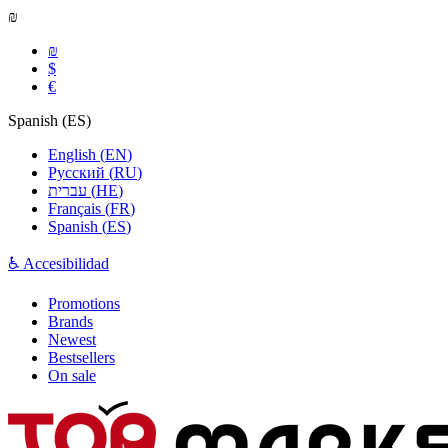
₪
₪
$
€
Spanish
(
ES
)
English
(
EN
)
Русский
(
RU
)
עברית
(
HE
)
Français
(
FR
)
Spanish
(
ES
)
♿ Accesibilidad
Promotions
Brands
Newest
Bestsellers
On sale