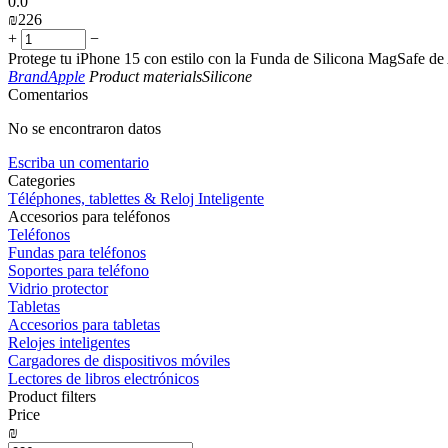
0.0
₪
‍226‍
+
−
Protege tu iPhone 15 con estilo con la Funda de Silicona MagSafe de A
Brand
Apple
Product materials
Silicone
Comentarios
No se encontraron datos
Escriba un comentario
Сategories
Téléphones, tablettes & Reloj Inteligente
Accesorios para teléfonos
Teléfonos
Fundas para teléfonos
Soportes para teléfono
Vidrio protector
Tabletas
Accesorios para tabletas
Relojes inteligentes
Cargadores de dispositivos móviles
Lectores de libros electrónicos
Product filters
Price
₪