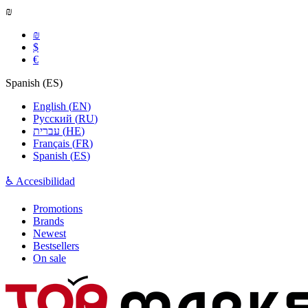
₪
₪
$
€
Spanish
(
ES
)
English
(
EN
)
Русский
(
RU
)
עברית
(
HE
)
Français
(
FR
)
Spanish
(
ES
)
♿ Accesibilidad
Promotions
Brands
Newest
Bestsellers
On sale