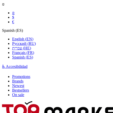
₪
₪
$
€
Spanish
(
ES
)
English
(
EN
)
Русский
(
RU
)
עברית
(
HE
)
Français
(
FR
)
Spanish
(
ES
)
♿ Accesibilidad
Promotions
Brands
Newest
Bestsellers
On sale