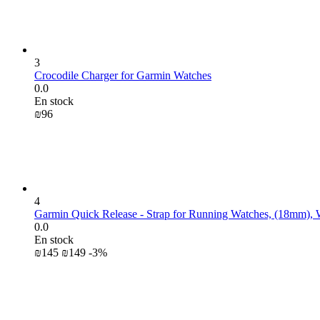
3
Crocodile Charger for Garmin Watches
0.0
En stock
₪
‍96‍
4
Garmin Quick Release - Strap for Running Watches, (18mm), 
0.0
En stock
₪
‍145‍
₪
‍149‍
-3%