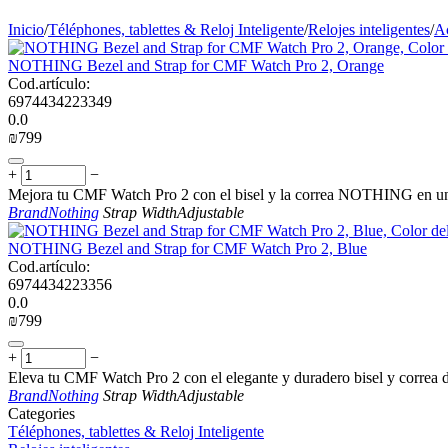
Inicio
/
Téléphones, tablettes & Reloj Inteligente
/
Relojes inteligentes
/
Ac
NOTHING Bezel and Strap for CMF Watch Pro 2, Orange
Cod.artículo:
6974434223349
0.0
₪
‍799‍
+
−
Mejora tu CMF Watch Pro 2 con el bisel y la correa NOTHING en un v
Brand
Nothing
Strap Width
Adjustable
NOTHING Bezel and Strap for CMF Watch Pro 2, Blue
Cod.artículo:
6974434223356
0.0
₪
‍799‍
+
−
Eleva tu CMF Watch Pro 2 con el elegante y duradero bisel y corre
Brand
Nothing
Strap Width
Adjustable
Сategories
Téléphones, tablettes & Reloj Inteligente