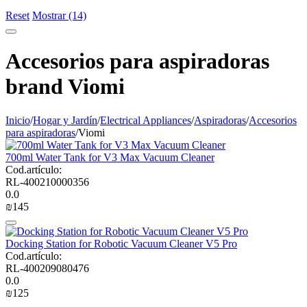
Reset
Mostrar (14)
Accesorios para aspiradoras
brand Viomi
Inicio
/
Hogar y Jardín
/
Electrical Appliances
/
Aspiradoras
/
Accesorios
para aspiradoras
/
Viomi
700ml Water Tank for V3 Max Vacuum Cleaner
Cod.artículo:
RL-400210000356
0.0
₪
‍145‍
Docking Station for Robotic Vacuum Cleaner V5 Pro
Cod.artículo:
RL-400209080476
0.0
₪
‍125‍