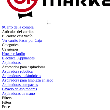
0
Carro de la compra
Artículos del carrito:
El carrito esta vacío
Ver carrito
Pasar por Caja
Сategories
Сategories
Hogar y Jardín
Electrical Appliances
Aspiradoras
Accesorios para aspiradoras
Aspiradora robótica
Aspiradoras inalámbricas
Aspiradora para limpieza en seco
Aspiradoras compactas
Lavado de aspiradoras
Aspiradoras de mano
Filters
Filters
Price