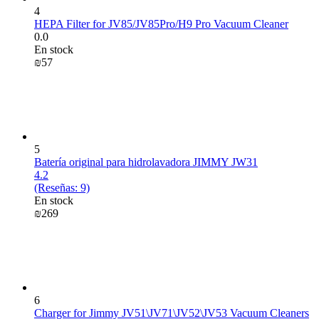
4
HEPA Filter for JV85/JV85Pro/H9 Pro Vacuum Cleaner
0.0
En stock
₪
‍57‍
5
Batería original para hidrolavadora JIMMY JW31
4.2
(Reseñas: 9)
En stock
₪
‍269‍
6
Charger for Jimmy JV51\JV71\JV52\JV53 Vacuum Cleaners