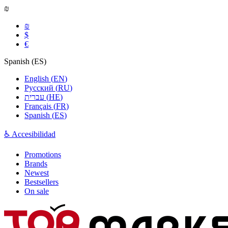
₪
₪
$
€
Spanish
(
ES
)
English
(
EN
)
Русский
(
RU
)
עברית
(
HE
)
Français
(
FR
)
Spanish
(
ES
)
♿ Accesibilidad
Promotions
Brands
Newest
Bestsellers
On sale