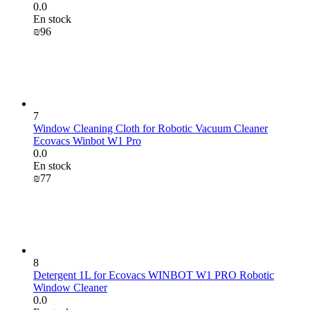
0.0
En stock
₪
‍96‍
7
Window Cleaning Cloth for Robotic Vacuum Cleaner
Ecovacs Winbot W1 Pro
0.0
En stock
₪
‍77‍
8
Detergent 1L for Ecovacs WINBOT W1 PRO Robotic
Window Cleaner
0.0