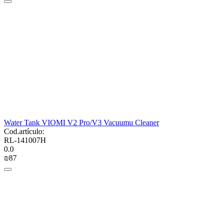
Water Tank VIOMI V2 Pro/V3 Vacuumu Cleaner
Cod.artículo:
RL-141007H
0.0
₪
‍87‍