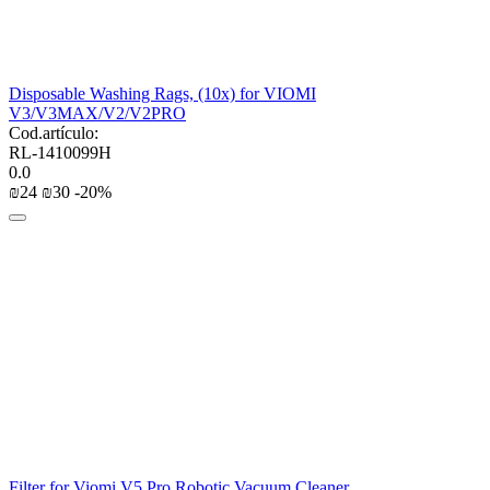
Disposable Washing Rags, (10x) for VIOMI
V3/V3MAX/V2/V2PRO
Cod.artículo:
RL-1410099H
0.0
₪
‍24‍
₪
‍30‍
-20%
Filter for Viomi V5 Pro Robotic Vacuum Cleaner