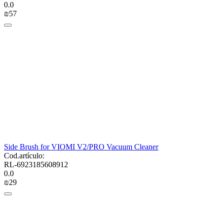
0.0
₪
‍57‍
Side Brush for VIOMI V2/PRO Vacuum Cleaner
Cod.artículo:
RL-6923185608912
0.0
₪
‍29‍