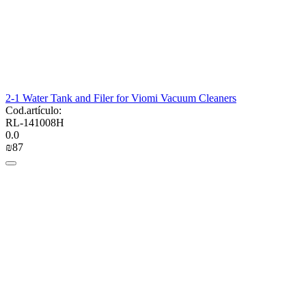
2-1 Water Tank and Filer for Viomi Vacuum Cleaners
Cod.artículo:
RL-141008H
0.0
₪
‍87‍