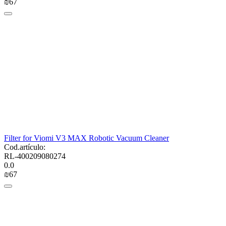
₪
‍67‍
Filter for Viomi V3 MAX Robotic Vacuum Cleaner
Cod.artículo:
RL-400209080274
0.0
₪
‍67‍