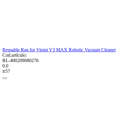
Reusable Rag for Viomi V3 MAX Robotic Vacuum Cleaner
Cod.artículo:
RL-400209080276
0.0
₪
‍57‍