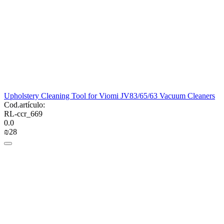
Upholstery Cleaning Tool for Viomi JV83/65/63 Vacuum Cleaners
Cod.artículo:
RL-ccr_669
0.0
₪
‍28‍