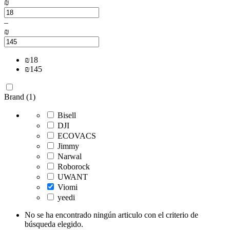
₪
–
₪
₪
18
₪
145
Brand (1)
Bisell
DJI
ECOVACS
Jimmy
Narwal
Roborock
UWANT
Viomi
yeedi
No se ha encontrado ningún articulo con el criterio de
búsqueda elegido.