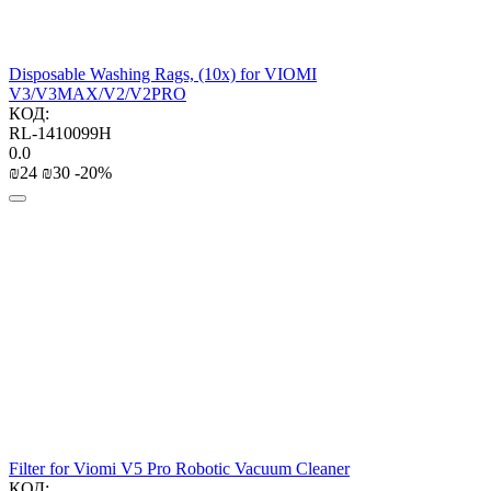
Disposable Washing Rags, (10x) for VIOMI
V3/V3MAX/V2/V2PRO
КОД:
RL-1410099H
0.0
₪
‍24‍
₪
‍30‍
-20%
Filter for Viomi V5 Pro Robotic Vacuum Cleaner
КОД: