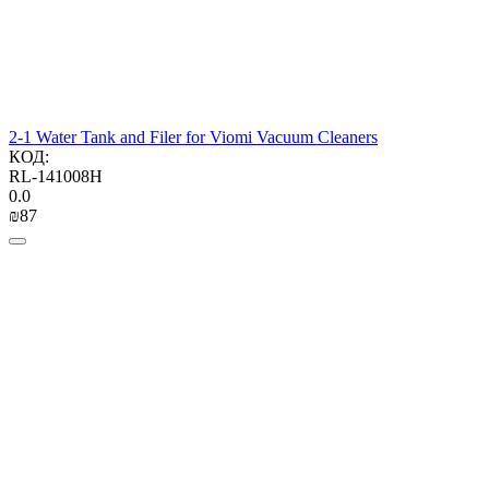
2-1 Water Tank and Filer for Viomi Vacuum Cleaners
КОД:
RL-141008H
0.0
₪
‍87‍