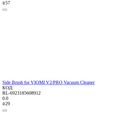
₪
‍57‍
Side Brush for VIOMI V2/PRO Vacuum Cleaner
КОД:
RL-6923185608912
0.0
₪
‍29‍