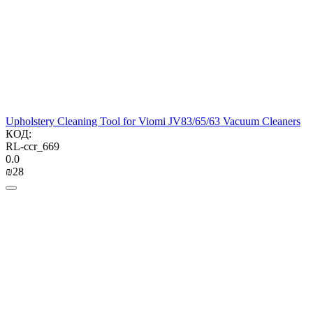
Upholstery Cleaning Tool for Viomi JV83/65/63 Vacuum Cleaners
КОД:
RL-ccr_669
0.0
₪
‍28‍