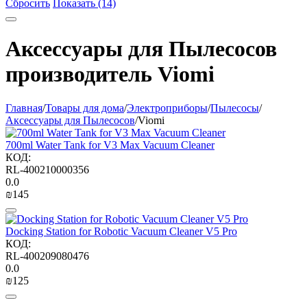
Сбросить
Показать (14)
Аксессуары для Пылесосов
производитель Viomi
Главная
/
Товары для дома
/
Электроприборы
/
Пылесосы
/
Аксессуары для Пылесосов
/
Viomi
700ml Water Tank for V3 Max Vacuum Cleaner
КОД:
RL-400210000356
0.0
₪
‍145‍
Docking Station for Robotic Vacuum Cleaner V5 Pro
КОД:
RL-400209080476
0.0
₪
‍125‍