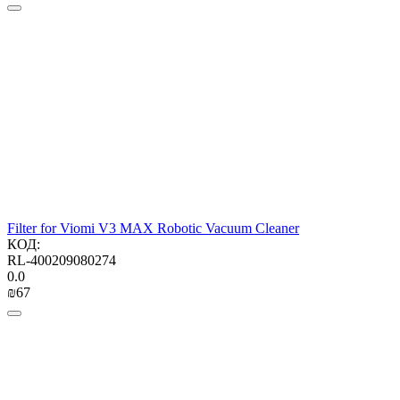
Filter for Viomi V3 MAX Robotic Vacuum Cleaner
КОД:
RL-400209080274
0.0
₪
‍67‍