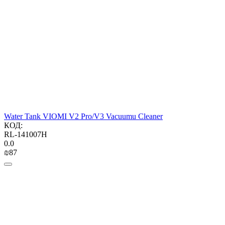
Water Tank VIOMI V2 Pro/V3 Vacuumu Cleaner
КОД:
RL-141007H
0.0
₪
‍87‍