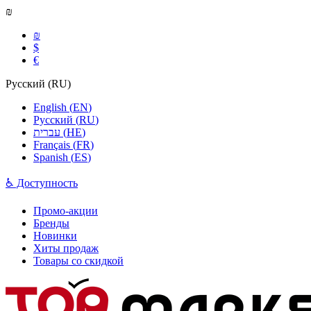
₪
₪
$
€
Русский
(
RU
)
English
(
EN
)
Русский
(
RU
)
עברית
(
HE
)
Français
(
FR
)
Spanish
(
ES
)
♿ Доступность
Промо-акции
Бренды
Новинки
Хиты продаж
Товары со скидкой