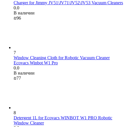
Charger for Jimmy JV51\JV71\JV52\JV53 Vacuum Cleaners
0.0
В наличии
₪
‍96‍
7
Window Cleaning Cloth for Robotic Vacuum Cleaner
Ecovacs Winbot W1 Pro
0.0
В наличии
₪
‍77‍
8
Detergent 1L for Ecovacs WINBOT W1 PRO Robotic
Window Cleaner