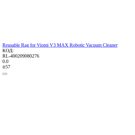
Reusable Rag for Viomi V3 MAX Robotic Vacuum Cleaner
КОД:
RL-400209080276
0.0
₪
‍57‍