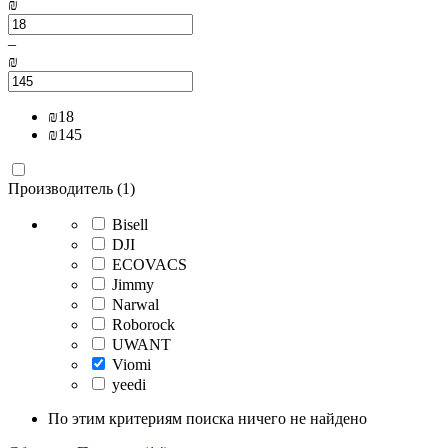
₪
–
₪
₪
18
₪
145
Производитель (1)
Bisell
DJI
ECOVACS
Jimmy
Narwal
Roborock
UWANT
Viomi
yeedi
По этим критериям поиска ничего не найдено