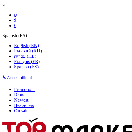
₪
₪
$
€
Spanish
(
ES
)
English
(
EN
)
Русский
(
RU
)
עברית
(
HE
)
Français
(
FR
)
Spanish
(
ES
)
♿ Accesibilidad
Promotions
Brands
Newest
Bestsellers
On sale