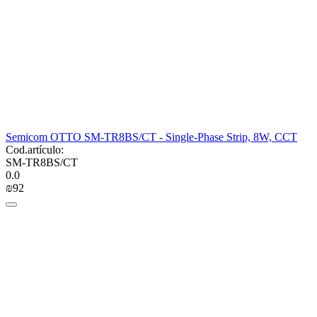
Semicom OTTO SM-TR8BS/CT - Single-Phase Strip, 8W, CCT
Cod.artículo:
SM-TR8BS/CT
0.0
₪
‍92‍