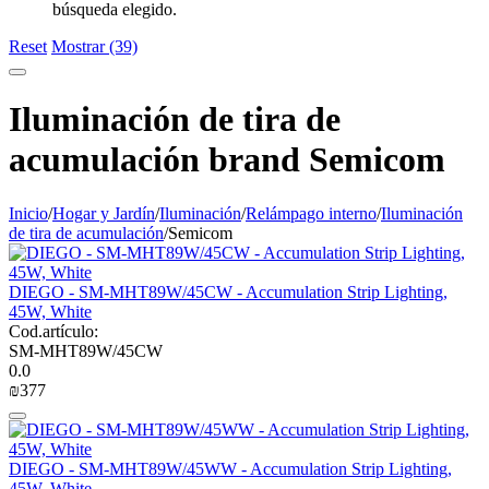
búsqueda elegido.
Reset
Mostrar (39)
Iluminación de tira de
acumulación brand Semicom
Inicio
/
Hogar y Jardín
/
Iluminación
/
Relámpago interno
/
Iluminación
de tira de acumulación
/
Semicom
DIEGO - SM-MHT89W/45CW - Accumulation Strip Lighting,
45W, White
Cod.artículo:
SM-MHT89W/45CW
0.0
₪
‍377‍
DIEGO - SM-MHT89W/45WW - Accumulation Strip Lighting,
45W, White