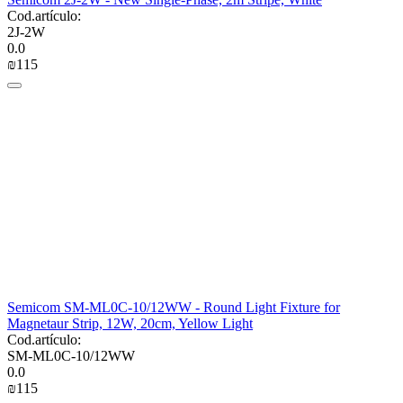
Cod.artículo:
2J-2W
0.0
₪
‍115‍
​Semicom SM-ML0C-10/12WW - Round Light Fixture for
Magnetaur Strip, 12W, 20cm, Yellow Light
Cod.artículo:
SM-ML0C-10/12WW
0.0
₪
‍115‍