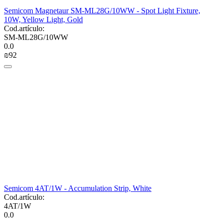
Semicom Magnetaur SM-ML28G/10WW - Spot Light Fixture,
10W, Yellow Light, Gold
Cod.artículo:
SM-ML28G/10WW
0.0
₪
‍92‍
Semicom 4AT/1W - Accumulation Strip, White
Cod.artículo:
4AT/1W
0.0