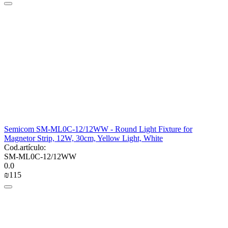
Semicom SM-ML0C-12/12WW - Round Light Fixture for
Magnetor Strip, 12W, 30cm, Yellow Light, White
Cod.artículo:
SM-ML0C-12/12WW
0.0
₪
‍115‍