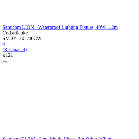
Semicom LION - Waterproof Lighting Fixture, 40W, 1.2m
Cod.artículo:
SM-JY120L/40CW
4
(Reseñas: 9)
₪
‍121‍
Semicom 2J-2W - New Single-Phase, 2m Stripe, White