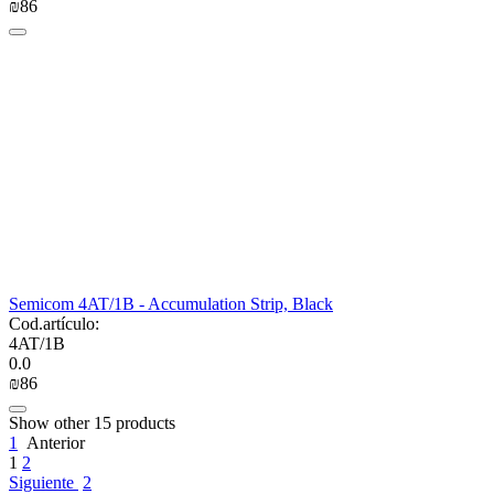
₪
‍86‍
Semicom 4AT/1B - Accumulation Strip, Black
Cod.artículo:
4AT/1B
0.0
₪
‍86‍
Show other 15 products
1
Anterior
1
2
Siguiente
2