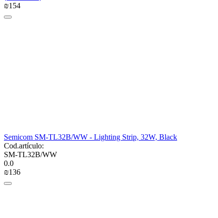
₪
‍154‍
Semicom SM-TL32B/WW - Lighting Strip, 32W, Black
Cod.artículo:
SM-TL32B/WW
0.0
₪
‍136‍