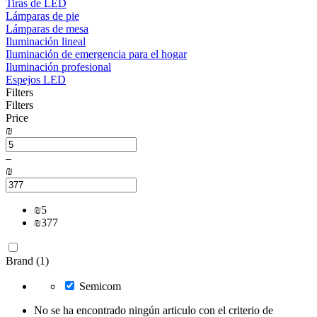
Tiras de LED
Lámparas de pie
Lámparas de mesa
Iluminación lineal
Iluminación de emergencia para el hogar
Iluminación profesional
Espejos LED
Filters
Filters
Price
₪
–
₪
₪
5
₪
377
Brand (1)
Semicom
No se ha encontrado ningún articulo con el criterio de