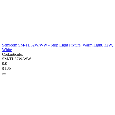
Semicom SM-TL32W/WW - Strip Light Fixture, Warm Light, 32W,
White
Cod.artículo:
SM-TL32W/WW
0.0
₪
‍136‍