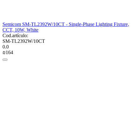
Semicom SM-TL2392W/10CT - Single-Phase Lighting Fixture,
CCT, 10W, White
Cod.artículo:
SM-TL2392W/10CT
0.0
₪
‍164‍