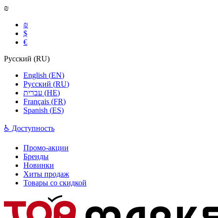
₪
₪
$
€
Русский
(
RU
)
English
(
EN
)
Русский
(
RU
)
עברית
(
HE
)
Français
(
FR
)
Spanish
(
ES
)
♿ Доступность
Промо-акции
Бренды
Новинки
Хиты продаж
Товары со скидкой