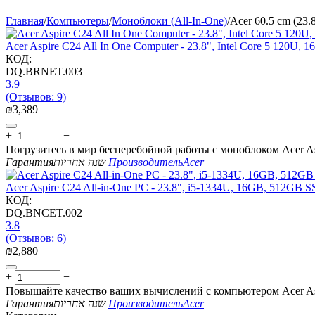
Главная
/
Компьютеры
/
Моноблоки (All-In-One)
/
Acer 60.5 cm (23.
Acer Aspire C24 All In One Computer - 23.8", Intel Core 5 120U
КОД:
DQ.BRNET.003
3.9
(Отзывов: 9)
₪
3,389
+
−
Погрузитесь в мир бесперебойной работы с моноблоком Acer As
Гарантия
שנה אחריות
Производитель
Acer
Acer Aspire C24 All-in-One PC - 23.8", i5-1334U, 16GB, 512GB 
КОД:
DQ.BNCET.002
3.8
(Отзывов: 6)
₪
2,880
+
−
Повышайте качество ваших вычислений с компьютером Acer As
Гарантия
שנה אחריות
Производитель
Acer