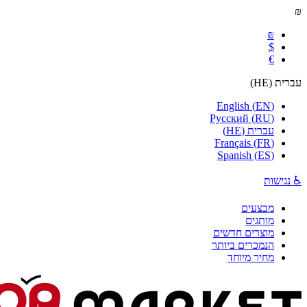
₪
₪
$
€
עברית
(
HE
)
English
(
EN
)
Русский
(
RU
)
עברית
(
HE
)
Français
(
FR
)
Spanish
(
ES
)
♿ נגישות
מבצעים
מותגים
מוצרים חדשים
הנמכרים ביותר
מחיר מיוחד