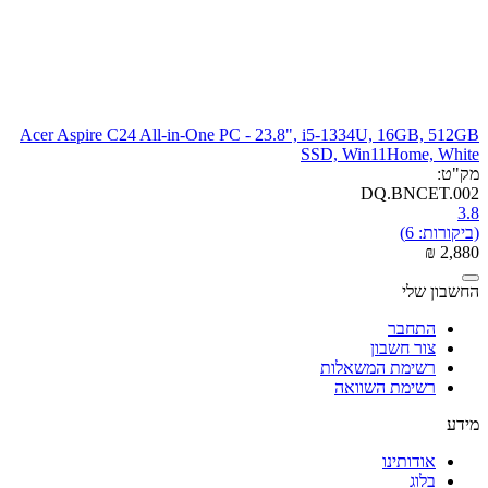
Acer Aspire C24 All-in-One PC - 23.8", i5-1334U, 16GB, 512GB
SSD, Win11Home, White
מק"ט:
DQ.BNCET.002
3.8
(ביקורות: 6)
₪
‎
2,880
החשבון שלי
התחבר
צור חשבון
רשימת המשאלות
רשימת השוואה
מידע
אודותינו
בלוג