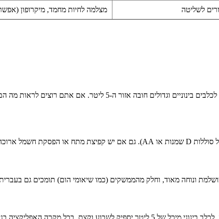
רים לשליטה
מצלמה לחיות מחמד, מיקרופון (אפשר
הכי פשוט — לפי גודל החיה ורמת הלחץ שלכם. לחתולים מספיק 2-3 ליטר. לכ
בזמן. החיה לא תסבול.