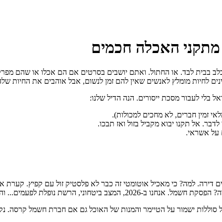
— מתקני האכלה חכמים
כלב בבית לבד. או החתול. ואתם יושבים בסרטים אם הם אכלו או שהם מפרקי
זינים לחיות מומלץ לאנשים שאין להם זמן לנשום, אבל אוהבים את החיות של
 בלי לעבור מסכת ייסורים. הנה הדיל שלנו:
י זמין חברים, לא מחכים למכולות).
ר. אל תקנו יבוא מקביל בזול ואז תבכו.
 על אשראי.
נים דירה. למה? כי מאכיל אוטומטי זה כבר לא פלסטיק זול עם קפיץ. קערת
 לפעמים... והחתול יושב וצם יומיים. איזה סיוט.
 סוללות ישמור על הטיימר והמנות של האוכל גם אם חברת חשמל קרסה. נקוד