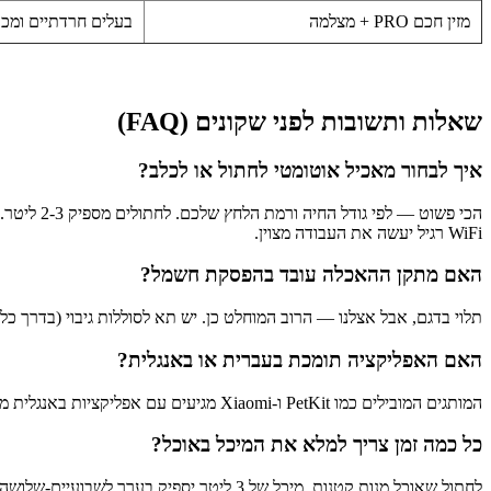
מזין חכם PRO + מצלמה
בעלים חרדתיים ומכו
שאלות ותשובות לפני שקונים (FAQ)
איך לבחור מאכיל אוטומטי לחתול או לכלב?
WiFi רגיל יעשה את העבודה מצוין.
האם מתקן ההאכלה עובד בהפסקת חשמל?
תלוי בדגם, אבל אצלנו — הרוב המוחלט כן. יש תא לסוללות גיבוי (בדרך כלל סוללות D שמנות או AA). גם אם יש קפיצת מתח או הפסקת חשמל ארוכה, ההגדרות נשמרות והאוכל ימשיך לרדת 
האם האפליקציה תומכת בעברית או באנגלית?
המותגים המובילים כמו PetKit ו-Xiaomi מגיעים עם אפליקציות באנגלית מושלמת ונוחה מאוד, וחלק מהממשקים (כמו שיאומי הום) תומכים גם בעברית מלאה בהתאם להגדרות הטלפון שלכם.
כל כמה זמן צריך למלא את המיכל באוכל?
לחתול שאוכל מנות קטנות, מיכל של 3 ליטר יספיק בערך לשבועיים-שלושה. לכלב בינוני מיכל של 5 ליטר יספיק לשבוע וקצת. בכל מקרה האפליקציה בנייד תשלח לכם פוש כשנגמר האוכל, אז אין מה לנחש.