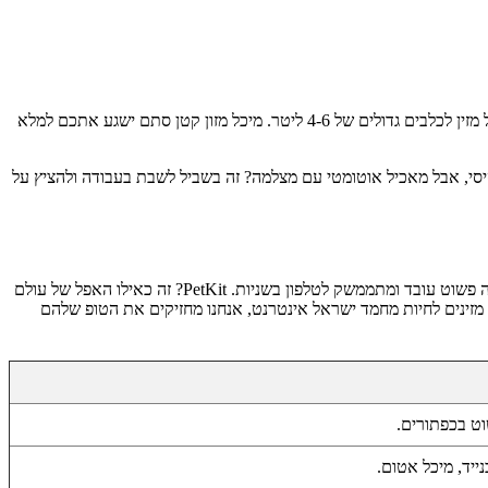
קודם כל — נפח. מתקן האכלה לחתולים או מאכיל אוטומטי לכלבים קטנים... 3 ליטר מספיק מעל ומעבר. יש לכם איזה לברדור שבולע הכל? לכו ישר על מזין לכלבים גדולים של 4-6 ליטר. מיכל מזון קטן סתם ישגע אתכם למלא
סיסי, אבל מאכיל אוטומטי עם מצלמה? זה בשביל לשבת בעבודה ולהציץ על
מזינים לחיות מחמד הכי טוב לקנות כשיש מותג מאחוריהם. רכישת מאכיל אוטומטי שיאומי (Xiaomi) זה כנראה ההימור הכי בטוח של רוב הישראלים. זה פשוט עובד ומתממשק לטלפון בשניות. PetKit? זה כאילו האפל של עולם
ם ואוכל לחתולים מפונקים. בתור חנות מזינים לחיות מחמד ישראל אינטרנט, אנחנו מחזיקים את הטופ שלהם
שוט בכפתורים.
יד, מיכל אטום.