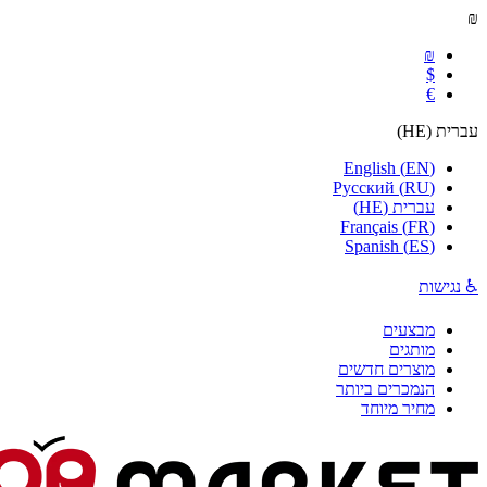
₪
₪
$
€
עברית
(
HE
)
English
(
EN
)
Русский
(
RU
)
עברית
(
HE
)
Français
(
FR
)
Spanish
(
ES
)
♿ נגישות
מבצעים
מותגים
מוצרים חדשים
הנמכרים ביותר
מחיר מיוחד