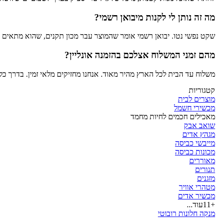
מה זה נותן לי לקנות מיבואן רשמי?
שקט נפשי נטו. יבואן רשמי אומר שהמוצר עבר מכון תקנים, שהוא מתאים לרשת החשמל בישראל (220V תקני), ואם נתקע מנוע ההזנה או שהכרטיס של ה-WiFi נשרף, י
מהם זמני המשלוח אצלכם בהזמנה אונליין?
משלוח עד הבית לכל הארץ מהיר מאוד. אנחנו מחזיקים מלאי זמין. בדרך כ
קטגוריות
מוצרים לבית
מכשירי חשמל
מאכילים חכמים לחיות מחמד
שואב אבק
מגהץ אדים
מייבשי כביסה
מכונות כביסה
מאוררים
תנורים
מזגנים
מטהרי אוויר
‏מכשיר אדים
+11
עוד...
מנקה חלונות רובוטי