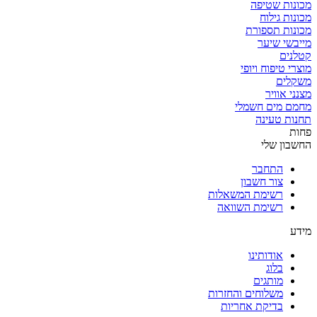
מכונות שטיפה
מכונות גילוח
מכונות תספורת
מייבשי שיער
קטלנים
מוצרי טיפוח ויופי
משקלים
מצנני אוויר
מחמם מים חשמלי
תחנות טעינה
פחות
החשבון שלי
התחבר
צור חשבון
רשימת המשאלות
רשימת השוואה
מידע
אודותינו
בלוג
מותגים
משלוחים והחזרות
בדיקת אחריות