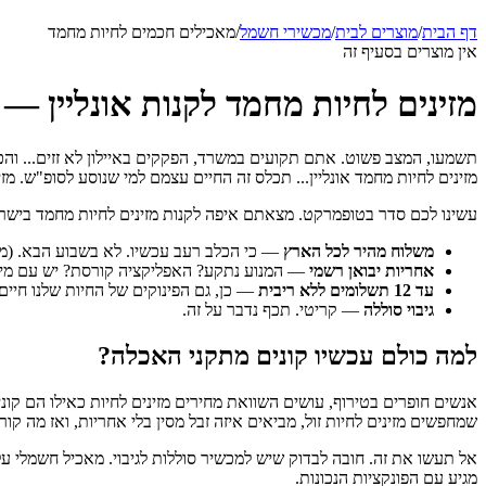
דף הבית
/
מוצרים לבית
/
מכשירי חשמל
/
מאכילים חכמים לחיות מחמד
אין מוצרים בסעיף זה
מזינים לחיות מחמד לקנות אונליין 
תשמעו, המצב פשוט. אתם תקועים במשרד, הפקקים באיילון לא זזים... וה
מזינים לחיות מחמד אונליין... תכלס זה החיים עצמם למי שנוסע לסופ"ש. מ
עשינו לכם סדר בטופמרקט. מצאתם איפה לקנות מזינים לחיות מחמד בישראל
משלוח מהיר לכל הארץ
— כי הכלב רעב עכשיו. לא בשבוע הבא. (מלא
אחריות יבואן רשמי
— המנוע נתקע? האפליקציה קורסת? יש עם מי לדב
עד 12 תשלומים ללא ריבית
— כן, גם הפינוקים של החיות שלנו חיים
גיבוי סוללה
— קריטי. תכף נדבר על זה.
למה כולם עכשיו קונים מתקני האכלה?
אנשים חופרים בטירוף, עושים השוואת מחירים מזינים לחיות כאילו הם קו
שמחפשים מזינים לחיות זול, מביאים איזה זבל מסין בלי אחריות, ואז מה קורה? הפסקת חשמל. אנחנו ב-2026, המצב ביטחוני, הרשת נופלת
אל תעשו את זה. חובה לבדוק שיש למכשיר סוללות לגיבוי. מאכיל חשמלי על
מגיע עם הפונקציות הנכונות.