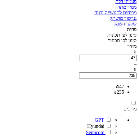
פעמוני דלת
ממיר מתח
מפוחים לתעשייה ובניה
גנרטור מושתק
שקעי חשמל
פחות
סינון לפי תכונות
סינון לפי תכונות
מחיר
₪
–
₪
₪
47
₪
235
מותגים
GPT
Hyundai
Semicom