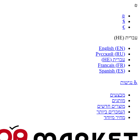
₪
₪
$
€
עברית
(
HE
)
English
(
EN
)
Русский
(
RU
)
עברית
(
HE
)
Français
(
FR
)
Spanish
(
ES
)
♿ נגישות
מבצעים
מותגים
מוצרים חדשים
הנמכרים ביותר
מחיר מיוחד