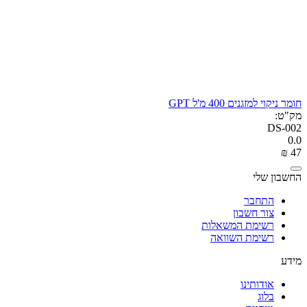
חומר ניקוי למזגנים 400 מ'ל GPT
מק"ט:
DS-002
0.0
₪
‎
‍47‍
החשבון שלי
התחבר
צור חשבון
רשימת המשאלות
רשימת השוואה
מידע
אודותינו
בלוג