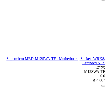
Supermicro MBD-M12SWA-TF - Motherboard, Socket sWRX8,
Extended ATX
מק"ט:
M12SWA-TF
0.0
₪
‎
4,667