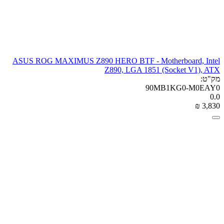
ASUS ROG MAXIMUS Z890 HERO BTF - Motherboard, Intel
Z890, LGA 1851 (Socket V1), ATX
מק"ט:
90MB1KG0-M0EAY0
0.0
₪
‎
3,830