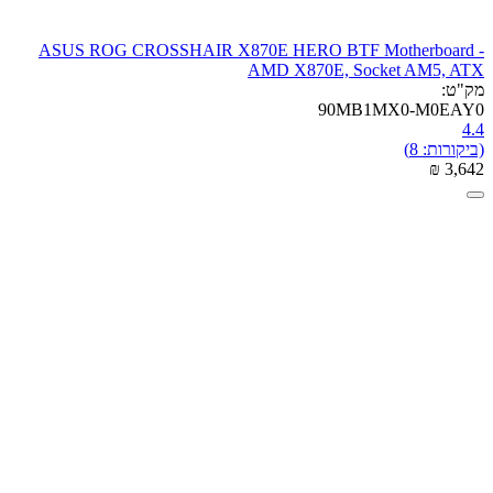
ASUS ROG CROSSHAIR X870E HERO BTF Motherboard -
AMD X870E, Socket AM5, ATX
מק"ט:
90MB1MX0-M0EAY0
4.4
(ביקורות: 8)
₪
‎
3,642