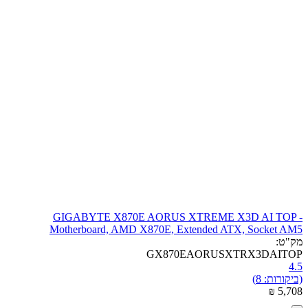
GIGABYTE X870E AORUS XTREME X3D AI TOP -
Motherboard, AMD X870E, Extended ATX, Socket AM5
מק"ט:
GX870EAORUSXTRX3DAITOP
4.5
(ביקורות: 8)
₪
‎
5,708