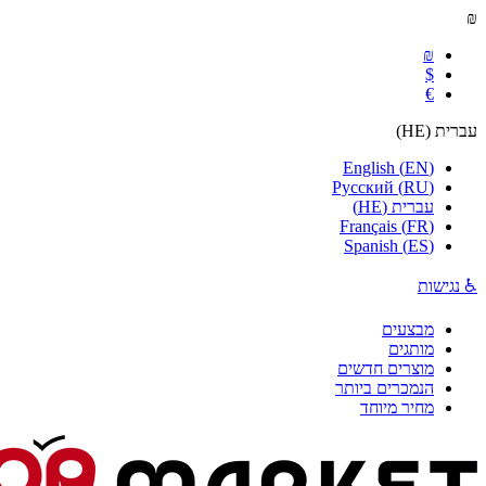
₪
₪
$
€
עברית
(
HE
)
English
(
EN
)
Русский
(
RU
)
עברית
(
HE
)
Français
(
FR
)
Spanish
(
ES
)
♿ נגישות
מבצעים
מותגים
מוצרים חדשים
הנמכרים ביותר
מחיר מיוחד