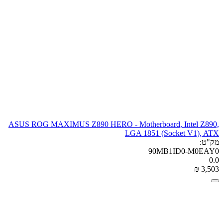
ASUS ROG MAXIMUS Z890 HERO - Motherboard, Intel Z890,
LGA 1851 (Socket V1), ATX
מק"ט:
90MB1ID0-M0EAY0
0.0
₪
‎
3,503