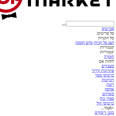
0
כרטיס
סל פריטים:
סל הקניות
הצג סל קניות
סיום הזמנה
קטגוריות
קטגוריות
חומרה
לוחות אם
מעבדים
פתרונות קירור
כרטיסי מסך
זיכרונות
רשת
אחסון
מארזים
ספקי כוח
כרטיסי קול
+6
עוד...
כונני דיסקים