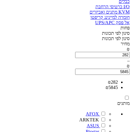
כבלים
I/O כרטיסי הרחבת
KVM מתגים ואביזרים
חומרה למיינינג קריפטו
אל פסק UPS/APC
פחות
סינון לפי תכונות
סינון לפי תכונות
מחיר
₪
–
₪
₪
282
₪
5845
מותגים
AFOX
ARKTEK
ASUS
Biostar