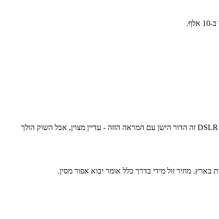
בקצרה? מירורלס (ללא מראה) קטנות יותר, קלות יותר, עם אוטופוקוס הרבה יותר מהיר בווידאו ועינית דיגיטלית שמראה לכם בדיוק איך תצא התמונה. DSLR זה הדור הישן עם המראה הזזה - עדיין מצוין, אבל השוק הולך