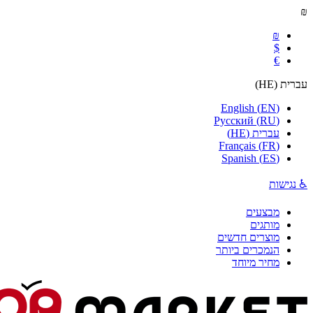
₪
₪
$
€
עברית
(
HE
)
English
(
EN
)
Русский
(
RU
)
עברית
(
HE
)
Français
(
FR
)
Spanish
(
ES
)
♿ נגישות
מבצעים
מותגים
מוצרים חדשים
הנמכרים ביותר
מחיר מיוחד