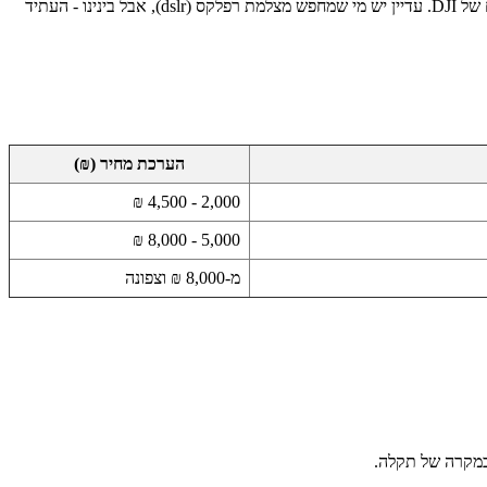
מה הולך היום? כולם על מצלמת מירורלס. סוני (Sony) עם פוקוס שנועל על עין של זבוב, קנון (Canon) שעושה צבעים משוגעים ישר מהמצלמה, ורחפנים של DJI. עדיין יש מי שמחפש מצלמת רפלקס (dslr), אבל בינינו - העתיד
הערכת מחיר (₪)
2,000 - 4,500 ₪
5,000 - 8,000 ₪
מ-8,000 ₪ וצפונה
במקרה של תקלה.