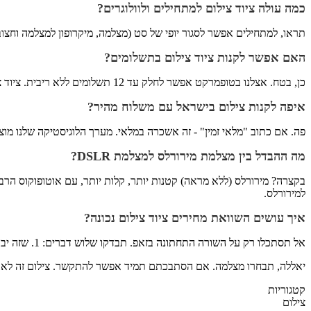
כמה עולה ציוד צילום למתחילים ולוולוגרים?
תראו, למתחילים אפשר לסגור יופי של סט (מצלמה, מיקרופון למצלמה וחצובה קטנה) באזור ה-3000 עד 4000 שקל. לא צריך להש
האם אפשר לקנות ציוד צילום בתשלומים?
כן, בטח. אצלנו בטופמרקט אפשר לחלק עד 12 תשלומים ללא ריבית. ציוד צילום זה עסק יקר, אנחנו מבינים את זה.
איפה לקנות צילום בישראל עם משלוח מהיר?
פה. אם כתוב "מלאי זמין" - זה אשכרה במלאי. מערך הלוגיסטיקה שלנו מו
מה ההבדל בין מצלמת מירורלס למצלמת DSLR?
למירורלס.
איך עושים השוואת מחירים ציוד צילום נכונה?
אל תסתכלו רק על השורה התחתונה בזאפ. תבדקו שלוש דברים: 1. שזה יבואן רשמי. 2. שאין עמלות פתיחת תיק/ריבית בתשלומים. 3. שיש בכלל אחריות בארץ. מחיר זול מידי בדרך כלל אומר יבוא אפור מסין.
יאללה, תבחרו מצלמה. אם הסתבכתם תמיד אפשר להתקשר. צילום זה לא מ
קטגוריות
צילום