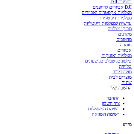
רחפנים DJI
DJI אביזרים לרחפנים
מצלמות אקסטרים ואביזרים
מצלמות דיגיטליות
עדשות למצלמות דיגיטליות
מבזקי מצלמה
מקרנים
מחשבים
חומרה
אביזרים
מצלמות ואזעקות
טלפונים, טבלטים, שעונים
טלויזיה
מולטימדיה
מוצרים לבית
שונות
החשבון שלי
התחבר
צור חשבון
רשימת המשאלות
רשימת השוואה
מידע