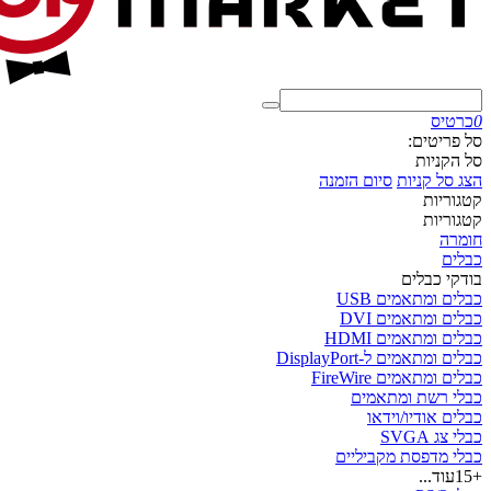
0
כרטיס
סל פריטים:
סל הקניות
הצג סל קניות
סיום הזמנה
קטגוריות
קטגוריות
חומרה
כבלים
בודקי כבלים
כבלים ומתאמים USB
כבלים ומתאמים DVI
כבלים ומתאמים HDMI
כבלים ומתאמים ל-DisplayPort
כבלים ומתאמים FireWire
כבלי רשת ומתאמים
כבלים אודיו/וידאו
כבלי צג SVGA
כבלי מדפסת מקביליים
+15
עוד...