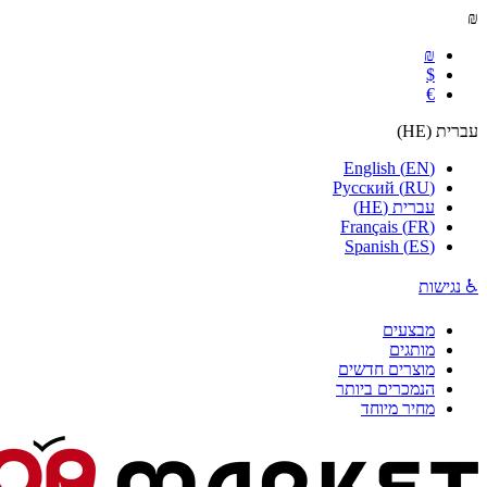
₪
₪
$
€
עברית
(
HE
)
English
(
EN
)
Русский
(
RU
)
עברית
(
HE
)
Français
(
FR
)
Spanish
(
ES
)
♿ נגישות
מבצעים
מותגים
מוצרים חדשים
הנמכרים ביותר
מחיר מיוחד