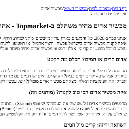
דף הבית
/
מוצרים לבית
/
מכשירי חשמל
/
‏מכשיר אדים
אין מוצרים בסעיף זה
מכשיר אדים מחיר משתלם ב-Topmarket - אחריות יבואן רשמי (כי עם חדר ילדים לא משחקים)
אנחנו כבר ב-2026, כן? והמזגנים בארץ עדיין מייבשים אותנו 
איפה לקנות מכשיר אדים בישראל עכשיו - ורצוי אתמול. אז תשמעו. לקנות 
עובש במיכל מים... זה קריטי. אצלנו תמצאו מכשיר אדים מחיר מיוחד אונל
אדים קרים או חמים? תכלס מה הקטע
מה ההבדל בכלל? אדים קרים זה הסטנדרט היום. רוב הרופאים יגידו לכם - ל
בחורף. אבל שוב - ילדים רצים בבית? רק קרים. היום יש דגמים עם מד לחו
תבדקו את הפונקציות האלה. מצאתם מכשיר אדים מומלץ? יופי. עכשיו רק ל
איזה מכשיר אדים הכי טוב לקנות? (מותגים וזה)
בי
שואלים על זה. אל תזרקו שמן ישר לתוך המים! זה יהרוס את הפלסטיק. תבח
השוואה זריזה: קרים מול חמים