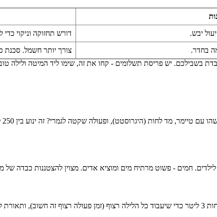
ות
דורש תחזוקה וניקוי כדי 
ה בחדר.
צורך יותר חשמל. סכנת כו
דת בשבילכם. יש פריסת תשלומים - קחו את זה, שימו ליד המיטה ולילה טוב
לדים. חמים - פשוט מרתיח מים ומוציא אדים. מצוין להצטננות כבדה של מבוג
רק אדים קרים. חד משמעית. חפשו אחד עם "פעולה שקטה", מיכל של לפחות 3 ליטר כדי שיעבוד כל הלילה רצוף 