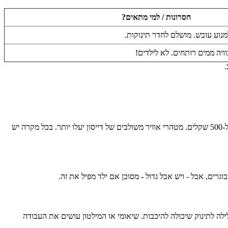
חסרונות / למי מתאים?
למנוע עובש. מושלם לחדר תינוקות.
ויה ממים רותחים. לא לילדים!
.
תלוי. לקנות מכשיר אדים בסיסי יעלה לכם סביב 100-200 שקלים. רוצים משהו עם טיימר, מד לחות (היגרוסטט), ופעולה שקטה לגמרי? זה ינוע בין 250 ל-500 שקלים. מטהרי אוויר משולבים של דייסון יעלו יותר. בכל מקרה יש
רים, אבל - ויש אבל גדול - מסוכן אם ילד מפיל את זה.
(זמן פעולה רצוף זה חשוב), ותאורת לילה לתינוק שיכולה להיכבות. שיאומי או המילטון עושים את העבודה