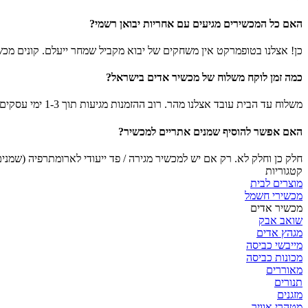
האם כל המכשירים מגיעים עם אחריות יבואן רשמי?
כן! אצלנו בטופמרקט אין משחקים של יבוא מקביל שמחר ייעלם. קונים מכש
כמה זמן לוקח משלוח של מכשיר אדים בישראל?
משלוח עד הבית עובד אצלנו מהר. רוב ההזמנות מגיעות תוך 1-3 ימי עסקים. אנחנו יודעים שאם אתם מחפשים מכשיר בגלל נזלת או שיעול, אתם צריכים אותו עכשיו.
האם אפשר להוסיף שמנים אתריים למכשיר?
חלק כן וחלק לא. רק אם יש למכשיר מגירה / פד ייעודי לארומתרפיה (שמנ
קטגוריות
מוצרים לבית
מכשירי חשמל
‏מכשיר אדים
שואב אבק
מגהץ אדים
מייבשי כביסה
מכונות כביסה
מאוררים
תנורים
מזגנים
מטהרי אוויר