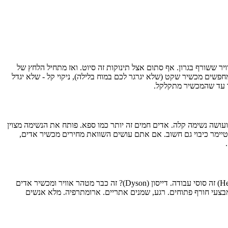
בש באוויר ששורף בגרון. אף סתום אצל תינוקות זה סיוט. ואז מתחיל הלחץ של
פשים מכשיר שקט (שלא יגרגר לכם במוח בלילה), ניקוי קל - שלא יגדל
מד עד שהמכשיר מתקלקל.
 ועושה נשימה קלה. אדים חמים זה יותר כמו ספא. פותח את הנשימה מצוין
 טיימר כיבוי גם חשוב. אם אתם עושים השוואת מחירים מכשיר אדים,
מחפשים מכשיר אדים זול שעושה את העבודה? שיאומי (Xiaomi) - נותנים תמורה פסיכית למחיר. עיצוב נקי. גולד ליין (Gold Line) או המילטון (Hemilton) זה סוסי עבודה. דייסון (Dyson)? זה כבר מטהר אוויר ומכשיר אדים
וחה ברשת, אצלנו הכל זמין במלאי. מבצעי חורף פתוחים. רגע, שמנים אתריים. ארומתרפיה. מלא אנשים