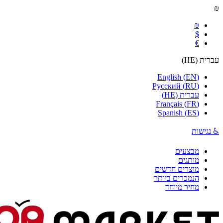
₪
₪
$
€
עברית
(
HE
)
English
(
EN
)
Русский
(
RU
)
עברית
(
HE
)
Français
(
FR
)
Spanish
(
ES
)
♿ נגישות
מבצעים
מותגים
מוצרים חדשים
הנמכרים ביותר
מחיר מיוחד