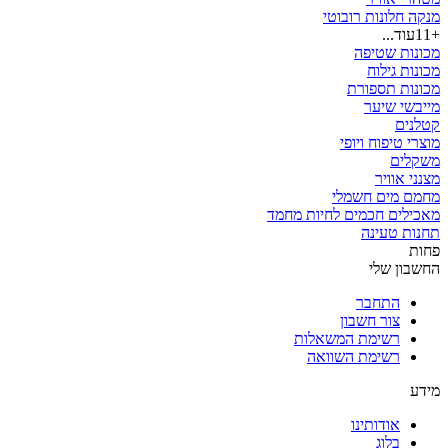
מנקה חלונות רובוטי
+11
עוד...
מכונות שטיפה
מכונות גילוח
מכונות תספורת
מייבשי שיער
קטלנים
מוצרי טיפוח ויופי
משקלים
מצנני אוויר
מחמם מים חשמלי
מאכילים חכמים לחיות מחמד
תחנות טעינה
פחות
החשבון שלי
התחבר
צור חשבון
רשימת המשאלות
רשימת השוואה
מידע
אודותינו
בלוג