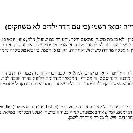
למוות. חורף, קיץ - לא באמת משנה. פתאום הילד מתעורר עם שיעול, נזלת, צינון, יו
מכשיר אדים זה לא לבחור משכנתא, אבל חייבים לעשות את זה נכון. אתם מח
יין, אספקה מהירה לישראל, ואחריות. רק יבואן רשמי. כי יבוא מקביל זה נח
חדר ילדים רק אדים קרים. למה? אין סכנת כוויה. זהו. זה מפזר לחות בחדר
ת מובנה. היגרוסטט. זה מטורף - המכשיר מודד את הלחות בחדר ונכבה לבד.
וודא שיש לו קיבולת ליטרים נורמלית שלא תקומו בארבע בבוקר למלא מים.
חד. לעשירים. אבל שווה כל שקל אם יש לכם תקציב. וגם ביוייר (Beurer) הגרמנים, למי שאוהב אמינות. קנייה בט
רו דגם שיש לו מגירה מיוחדת לשמן.