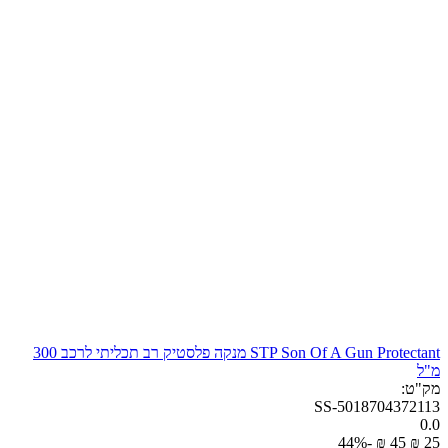
STP Son Of A Gun Protectant מנקה פלסטיק רב תכליתי לרכב​ 300
מ"ל
מק"ט:
SS-5018704372113
0.0
-44%
₪
‎
‍45‍
₪
‎
‍25‍