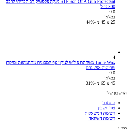
STP Son Of A Gun Protectant מנקה פלסטיק רב תכליתי לרכב​
300 מ"ל
0.0
במלאי
-44%
₪
‎
‍45‍
₪
‎
‍25‍
4
Turtle Wax משחהת פוליש לניקוי גוף המכונית מתחמוצות ומיקרו
שריטות 298 גרם
0.0
במלאי
-31%
₪
‎
‍65‍
₪
‎
‍45‍
החשבון שלי
התחבר
צור חשבון
רשימת המשאלות
רשימת השוואה
מידע