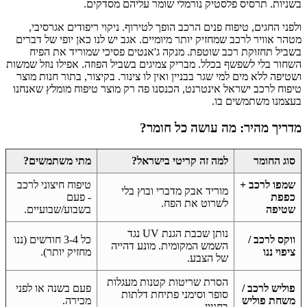
בשניות. תרסיס פלסטיק נורמלי שומר עליהם מסדקים.
ולפני החגים, טיפוח פנים הרכב הופך לטירוף. ניקוי ריפודים אגרסיבי,
מטהר אוויר לרכב שמחזיק יותר מיומיים. אגב יש לנו כאן יופי של דברים
בשביל תחזוקת רכב שוטפת. מנקה ג'אנטים פסיכי שמוריד את הפיח
השחור בלי לשפשף בכלל. מבריק צמיגים בשביל הפוזה. אפילו נוזל שמשות
ושטיפה ללא מים למי שגר בבניין ואין לו צינור. בקיצור, בתור חנות מוצר
טיפוח לרכב ישראל אינטרנט, הכנסנו פה רק מוצר טיפוח מומלץ שאנחנו
בעצמנו משתמשים בו.
מדריך מהיר: מה עושה כל חומר?
סוג החומר
למה זה קריטי בישראל?
מתי משתמשים?
שמפו לרכב +
טיפוח חיצוני לרכב
מוריד אבק מדברי ובוץ בלי
כפפת
- פעם
לשרוט את הפח.
שטיפה
בשבוע/שבועיים.
נותן שכבת הגנת UV נגד
ווקס לרכב /
כל 3-4 חודשים (ננו
השמש המקומית. מונע דהייה
ציפוי ננו
מחזיק יותר).
של הצבע.
הסרת שריטות קטנות מעגלות
פוליש לרכב /
פעם בשנה או לפני
סופר וסימני פתיחת דלתות
משחת פוליש
מכירה.
בחניון.