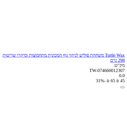
Turtle Wax משחהת פוליש לניקוי גוף המכונית מתחמוצות ומיקרו שריטות
298 גרם
מק"ט:
TW-074660012307
0.0
-31%
₪
‎
‍65‍
₪
‎
‍45‍