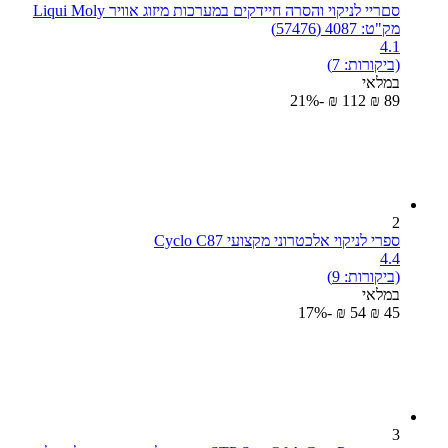
סםריי לניקוי והסרה חיידקים במערכות מיזוג אוויר Liqui Moly
מק"ט: 4087 (57476)
4.1
(ביקורות: 7)
במלאי
-21%
₪
‎
‍112‍
₪
‎
‍89‍
2
ספרי לניקוי אלכטרוני מקצועי Cyclo C87
4.4
(ביקורות: 9)
במלאי
-17%
₪
‎
‍54‍
₪
‎
‍45‍
3