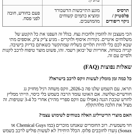
תרסיס
מונע התייבשות הדשבורד
פעם בחודש, חובה
פלסטיק /
ומוציא כתמים קשוחים
לפני פסח.
ניקוי ריפודים
מהמושבים.
הכי מעצבן זה להזמין ולחכות נצח. בגלל זה העפנו את כל הקטע של
משלוחים איטיים. נקודות איסוף ולוקרים - מגיע צ'יק צ'ק, אוספים מתי
שבא לכם בלי להיות תלויים בשליח שמתקשר כשאתם בדיוק בישיבה.
קנייה בטוחה, אחריות של יבואן רשמי. זהו, פשוט מוצר טיפוח לרכב לקנות
ולסיים עם זה.
שאלות נפוצות (FAQ)
כל כמה זמן מומלץ לעשות ווקס לרכב בישראל?
תראו, עם השמש שלנו פה ב-2026, ווקס משחה רגיל מחזיק גג
חודשיים-שלושה. אם האוטו עומד הרבה בשמש בלי כיסוי, הייתי ממליץ
לחדש שכבת הגנה (אפילו עם ווקס ספריי מהיר) אחרי כל 3-4 שטיפות. זה
מציל את הלכה מלהתקלף.
האם מוצרי הדיטיילינג האלה בטוחים לשימוש עצמי?
חד משמעית. רוב החומרים שאנחנו מוכרים (כמו Chemical Guys או
Sonax) נועדו לחובבים פלוס. הכלל היחיד? לא לעשות פוליש לרכב בשמש