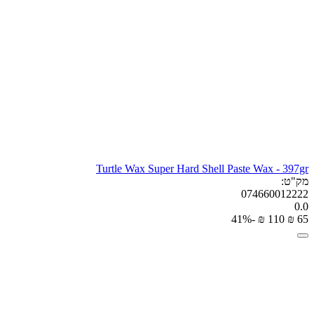
Turtle Wax Super Hard Shell Paste Wax - 397gr
מק"ט:
074660012222
0.0
-41%
₪
‎
‍110‍
₪
‎
‍65‍