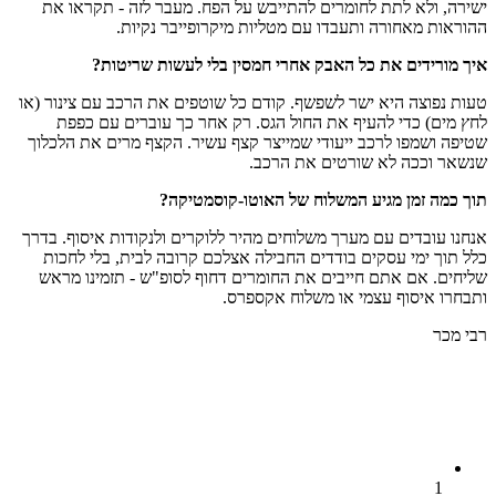
ישירה, ולא לתת לחומרים להתייבש על הפח. מעבר לזה - תקראו את
ההוראות מאחורה ותעבדו עם מטליות מיקרופייבר נקיות.
איך מורידים את כל האבק אחרי חמסין בלי לעשות שריטות?
טעות נפוצה היא ישר לשפשף. קודם כל שוטפים את הרכב עם צינור (או
לחץ מים) כדי להעיף את החול הגס. רק אחר כך עוברים עם כפפת
שטיפה ושמפו לרכב ייעודי שמייצר קצף עשיר. הקצף מרים את הלכלוך
שנשאר וככה לא שורטים את הרכב.
תוך כמה זמן מגיע המשלוח של האוטו-קוסמטיקה?
אנחנו עובדים עם מערך משלוחים מהיר ללוקרים ולנקודות איסוף. בדרך
כלל תוך ימי עסקים בודדים החבילה אצלכם קרובה לבית, בלי לחכות
שליחים. אם אתם חייבים את החומרים דחוף לסופ"ש - תזמינו מראש
ותבחרו איסוף עצמי או משלוח אקספרס.
רבי מכר
1