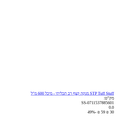
STP Tuff Stuff מנקה קצף רב תכליתי - מיכל 600 מ"ל
מק"ט:
SS-0711537885601
0.0
-49%
₪
‎
‍59‍
₪
‎
‍30‍