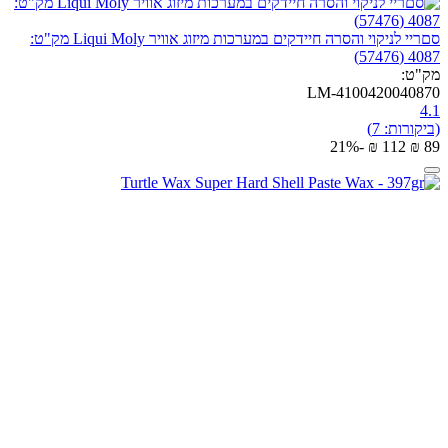
סםריי לניקוי והסרה חיידקים במערכות מיזוג אוויר Liqui Moly מק"ט:
4087 (57476)
מק"ט:
LM-4100420040870
4.1
(ביקורות: 7)
-21%
₪
‎
‍112‍
₪
‎
‍89‍