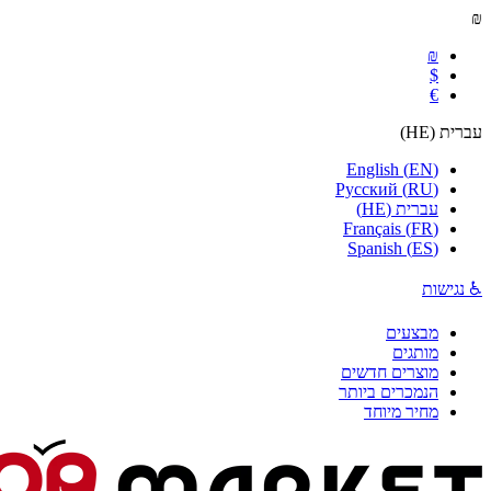
₪
₪
$
€
עברית
(
HE
)
English
(
EN
)
Русский
(
RU
)
עברית
(
HE
)
Français
(
FR
)
Spanish
(
ES
)
♿ נגישות
מבצעים
מותגים
מוצרים חדשים
הנמכרים ביותר
מחיר מיוחד