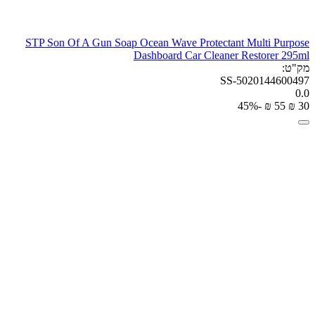
STP Son Of A Gun Soap Ocean Wave Protectant Multi Purpose
Dashboard Car Cleaner Restorer 295ml
מק"ט:
SS-5020144600497
0.0
-45%
₪
‎
‍55‍
₪
‎
‍30‍