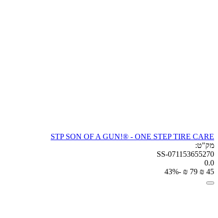
STP SON OF A GUN!® - ONE STEP TIRE CARE
מק"ט:
SS-071153655270
0.0
-43%
₪
‎
‍79‍
₪
‎
‍45‍