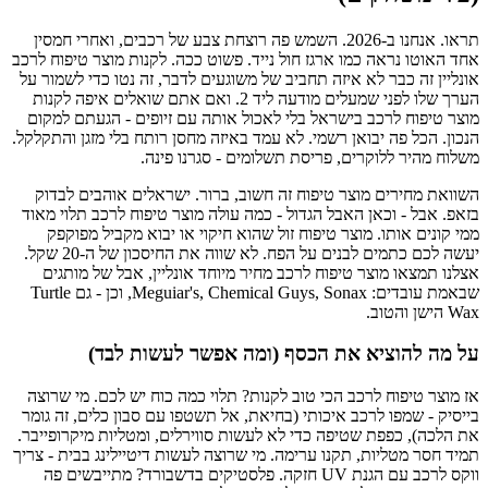
תראו. אנחנו ב-2026. השמש פה רוצחת צבע של רכבים, ואחרי חמסין
אחד האוטו נראה כמו ארגז חול נייד. פשוט ככה. לקנות מוצר טיפוח לרכב
אונליין זה כבר לא איזה תחביב של משוגעים לדבר, זה נטו כדי לשמור על
הערך שלו לפני שמעלים מודעה ליד 2. ואם אתם שואלים איפה לקנות
מוצר טיפוח לרכב בישראל בלי לאכול אותה עם זיופים - הגעתם למקום
הנכון. הכל פה יבואן רשמי. לא עמד באיזה מחסן רותח בלי מזגן והתקלקל.
משלוח מהיר ללוקרים, פריסת תשלומים - סגרנו פינה.
השוואת מחירים מוצר טיפוח זה חשוב, ברור. ישראלים אוהבים לבדוק
בזאפ. אבל - וכאן האבל הגדול - כמה עולה מוצר טיפוח לרכב תלוי מאוד
ממי קונים אותו. מוצר טיפוח זול שהוא חיקוי או יבוא מקביל מפוקפק
יעשה לכם כתמים לבנים על הפח. לא שווה את החיסכון של ה-20 שקל.
אצלנו תמצאו מוצר טיפוח לרכב מחיר מיוחד אונליין, אבל של מותגים
שבאמת עובדים: Meguiar's, Chemical Guys, Sonax, וכן - גם Turtle
Wax הישן והטוב.
על מה להוציא את הכסף (ומה אפשר לעשות לבד)
אז מוצר טיפוח לרכב הכי טוב לקנות? תלוי כמה כוח יש לכם. מי שרוצה
בייסיק - שמפו לרכב איכותי (בחיאת, אל תשטפו עם סבון כלים, זה גומר
את הלכה), כפפת שטיפה כדי לא לעשות סווירלים, ומטליות מיקרופייבר.
תמיד חסר מטליות, תקנו ערימה. מי שרוצה לעשות דיטיילינג בבית - צריך
ווקס לרכב עם הגנת UV חזקה. פלסטיקים בדשבורד? מתייבשים פה