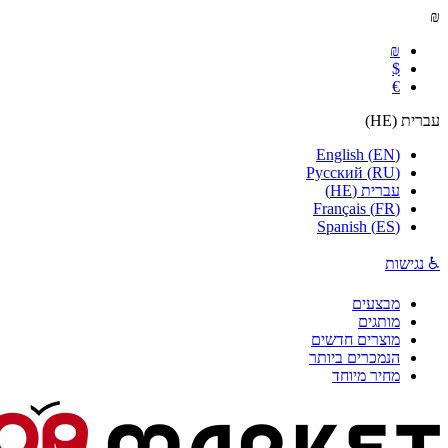
₪
₪
$
€
עברית
(
HE
)
English
(
EN
)
Русский
(
RU
)
עברית
(
HE
)
Français
(
FR
)
Spanish
(
ES
)
♿ נגישות
מבצעים
מותגים
מוצרים חדשים
הנמכרים ביותר
מחיר מיוחד