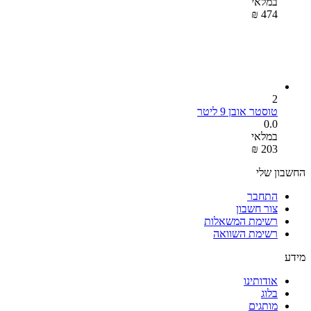
במלאי
₪
‎
‍474‍
2
טוסטר אובן 9 ליטר
0.0
במלאי
₪
‎
‍203‍
החשבון שלי
התחבר
צור חשבון
רשימת המשאלות
רשימת השוואה
מידע
אודותינו
בלוג
מותגים