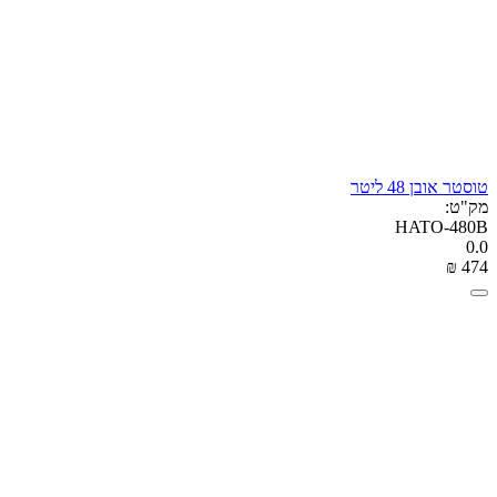
טוסטר אובן 48 ליטר
מק"ט:
HATO-480B
0.0
₪
‎
‍474‍