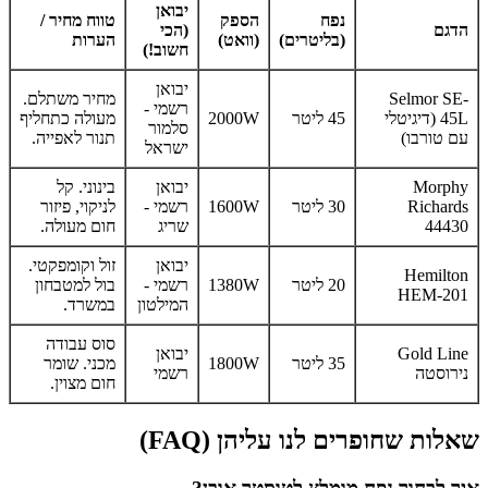
יבואן
נפח
הספק
טווח מחיר /
הדגם
(הכי
(בליטרים)
(וואט)
הערות
חשוב!)
יבואן
Selmor SE-
מחיר משתלם.
רשמי -
45L (דיגיטלי
45 ליטר
2000W
מעולה כתחליף
סלמור
עם טורבו)
תנור לאפייה.
ישראל
Morphy
יבואן
בינוני. קל
Richards
30 ליטר
1600W
רשמי -
לניקוי, פיזור
44430
שריג
חום מעולה.
יבואן
זול וקומפקטי.
Hemilton
20 ליטר
1380W
רשמי -
בול למטבחון
HEM-201
המילטון
במשרד.
סוס עבודה
Gold Line
יבואן
35 ליטר
1800W
מכני. שומר
נירוסטה
רשמי
חום מצוין.
שאלות שחופרים לנו עליהן (FAQ)