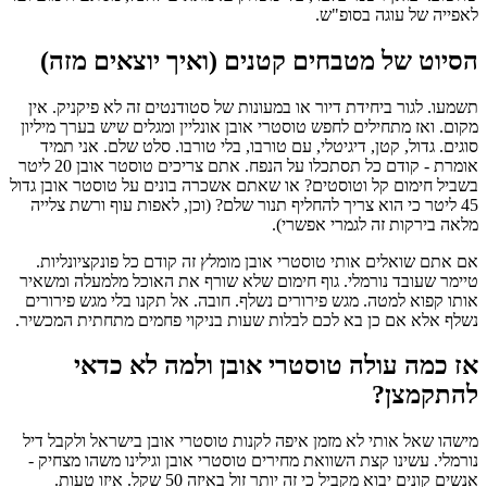
לאפייה של עוגה בסופ"ש.
הסיוט של מטבחים קטנים (ואיך יוצאים מזה)
תשמעו. לגור ביחידת דיור או במעונות של סטודנטים זה לא פיקניק. אין
מקום. ואז מתחילים לחפש טוסטרי אובן אונליין ומגלים שיש בערך מיליון
סוגים. גדול, קטן, דיגיטלי, עם טורבו, בלי טורבו. סלט שלם. אני תמיד
אומרת - קודם כל תסתכלו על הנפח. אתם צריכים טוסטר אובן 20 ליטר
בשביל חימום קל וטוסטים? או שאתם אשכרה בונים על טוסטר אובן גדול
45 ליטר כי הוא צריך להחליף תנור שלם? (וכן, לאפות עוף ורשת צלייה
מלאה בירקות זה לגמרי אפשרי).
אם אתם שואלים אותי טוסטרי אובן מומלץ זה קודם כל פונקציונליות.
טיימר שעובד נורמלי. גוף חימום שלא שורף את האוכל מלמעלה ומשאיר
אותו קפוא למטה. מגש פירורים נשלף. חובה. אל תקנו בלי מגש פירורים
נשלף אלא אם כן בא לכם לבלות שעות בניקוי פחמים מתחתית המכשיר.
אז כמה עולה טוסטרי אובן ולמה לא כדאי
להתקמצן?
מישהו שאל אותי לא מזמן איפה לקנות טוסטרי אובן בישראל ולקבל דיל
נורמלי. עשינו קצת השוואת מחירים טוסטרי אובן וגילינו משהו מצחיק -
אנשים קונים יבוא מקביל כי זה יותר זול באיזה 50 שקל. איזו טעות.