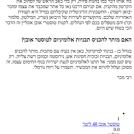
בול אותו דבר כמו בחנות פיזית, רק בלי כאב הראש של לסחוב את
הקרטון מהקניון. אם קניתם דרכנו (או כל אתר שמכבד את עצמו ומוכר
יבואן רשמי) - החשבונית הדיגיטלית שקיבלתם במייל היא תעודת
האחריות שלכם. מתקשרים לשירות של היבואן (שריג, המילטון, סלמור
וכו') והם מטפלים בכם לפי הנהלים. לקנות טוסטרי אובן אונליין זה הדבר
הכי בטוח שיש היום.
האם מותר להכניס תבניות אלומיניום לטוסטר אובן?
בגדול כן - בניגוד למיקרוגל, כאן אין בעיה עם מתכות. מותר להכניס
אלומיניום, תבניות זכוכית חסינות אש, נירוסטה וכמובן רשת צלייה. רק
טיפ קטן ממני: אל תתנו לאלומיניום לגעת ישירות בגוף החימום עצמו, זה
מסוכן ועלול להרוס את המכשיר. תשמרו על רווח נורמלי.
רבי מכר
1
טוסטר אובן 48 ליטר
0.0