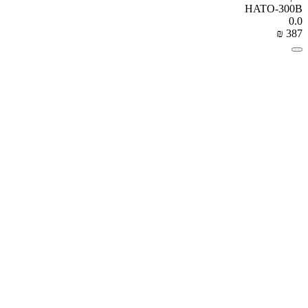
HATO-300B
0.0
₪
‎
‍387‍