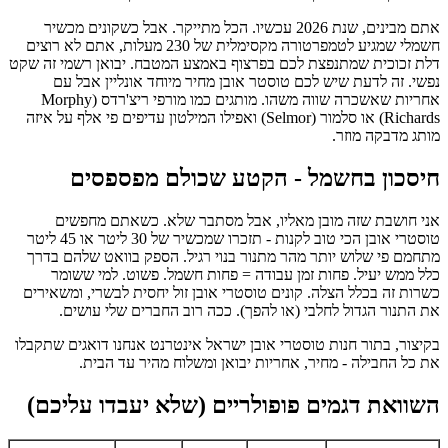
אתם מבינים, שנת 2026 עכשיו. הכל מתייקר. אבל כשקונים מכשיר
חשמלי שמגיע לטמפרטורה מקסימלית של 230 מעלות, אתם לא רוצים
דלת זכוכית שמתנפצת לכם בפרצוף באמצע המטבח. יבואן רשמי זה שקט
נפשי. זה לדעת שיש לכם טוסטר אובן מחיר מיוחד אונליין אבל עם
אחריות שאשכרה שווה משהו. מותגים כמו מורפי ריצ'רדס (Morphy
Richards) או סלמור (Selmor) ואפילו המילטון עדיפים פי אלף על איזה
מותג מדבקה מוזר.
חיסכון בחשמל - הקטע שכולם מפספסים
אני חושבת שזה מובן מאליו, אבל מסתבר שלא. כשאתם מחפשים
טוסטרי אובן הכי טוב לקנות - תזכרו שמכשיר של 30 ליטר או 45 ליטר
מתחמם פי שלוש יותר מהר מתנור בנוי רגיל. הספק בוואט שלהם בדרך
כלל ממש יעיל. פחות זמן עבודה = פחות חשמל. פשוט. למי ששומר
כשרות זה בכלל הצלה. קונים טוסטרי אובן זול יחסית לבשרי, ומשאירים
את התנור הגדול לחלבי (או להפך). ככה רוב החברים שלי עושים.
בקיצור, בתור חנות טוסטרי אובן ישראל אינטרנט אנחנו דואגים שתקבלו
את כל החבילה - מחיר, אחריות יבואן ומשלוח מהיר עד הבית.
השוואת דגמים פופולריים (שלא יעבדו עליכם)