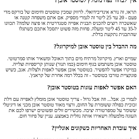
איך לבחור נפח מומלץ לטוסטר אובן?
תראו, זה נורא אינדיבידואלי. לרווק שמכין טוסטים וחימום של בורקס מדי
פעם - 20 עד 25 ליטר זה לגמרי מספיק. אם אתם משפחה קטנה או
שאשכרה רוצים להכניס תבנית אפייה סטנדרטית או פיצה שלמה? תכוונו
ל-35 עד 45 ליטר ומעלה. פחות מזה פשוט יתסכל אתכם כשתגלו
שהתבנית נתקעת בדלת.
מה ההבדל בין טוסטר אובן למיקרוגל?
שמיים וארץ. מיקרוגל מרתיח מים בתוך האוכל ומשאיר אותו סמרטוטי.
טוסטר אובן משתמש בגוף חימום (כמו תנור) שנותן קריספיות וצלייה.
במיקרו אפשר להפשיר. בטוסטר אובן אפשר לאפות ולצלות. אגב, כשיש
פונקציית טורבו בטוסטר - זה בכלל רמה אחרת של קראנץ'.
האם אפשר לאפות עוגות בטוסטר אובן?
לגמרי כן. אבל... וזה אבל גדול - צריך טוסטר אובן מומלץ לאפייה עם דלת
זכוכית כפולה ששומרת על החום, ורצוי מאוד טוסטר אובן מכני או דיגיטלי
ששומר על טמפרטורה יציבה. מכשירים זולים ופשוטים ישרפו לכם את
העוגה מלמעלה וישאירו אותה נוזלית באמצע. עניין של פיזור חום.
איך עובדת האחריות כשקונים אונליין?