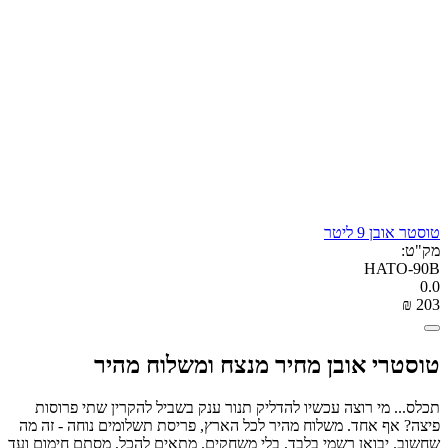
טוסטר אובן 9 ליטר
מק"ט:
HATO-90B
0.0
₪
‎
‍203‍
טוסטרי אובן מחיר מנצח ומשלוח מהיר
תכלס... מי רוצה עכשיו להדליק תנור ענק בשביל להקרין שתי פרוסות
פיצה? אף אחד. משלוח מהיר לכל הארץ, פריסת תשלומים נוחה - זה מה
שחשוב. יבואן רשמי בלבד, בלי משחקים. מתאים להכל, מסתם חימום ועד