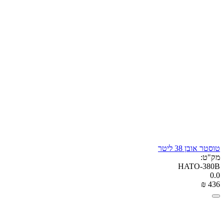
טוסטר אובן 38 ליטר
מק"ט:
HATO-380B
0.0
₪
‎
‍436‍