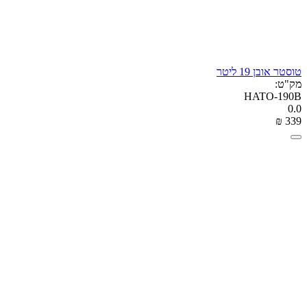
טוסטר אובן 19 ליטר
מק"ט:
HATO-190B
0.0
₪
‎
‍339‍