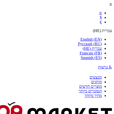
₪
₪
$
€
עברית
(
HE
)
English
(
EN
)
Русский
(
RU
)
עברית
(
HE
)
Français
(
FR
)
Spanish
(
ES
)
♿ נגישות
מבצעים
מותגים
מוצרים חדשים
הנמכרים ביותר
מחיר מיוחד