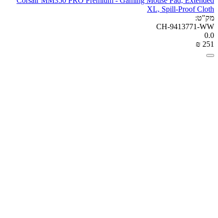
Corsair MM350 PRO Premium - Gaming Mouse Pad, Extended
XL, Spill-Proof Cloth
מק"ט:
CH-9413771-WW
0.0
₪
‎
‍251‍