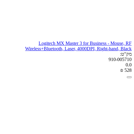
Logitech MX Master 3 for Business - Mouse, RF
Wireless+Bluetooth, Laser, 4000DPI, Right-hand, Black
מק"ט:
910-005710
0.0
₪
‎
‍528‍