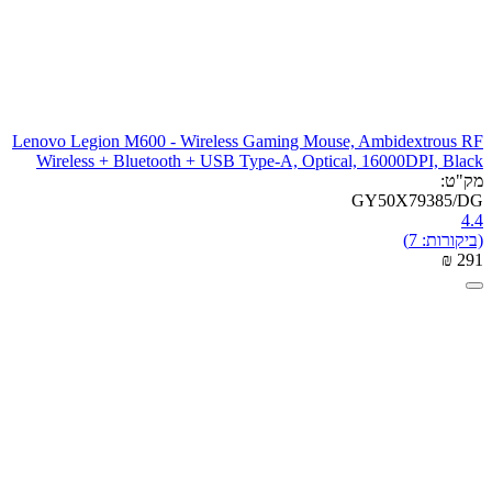
Lenovo Legion M600 - Wireless Gaming Mouse, Ambidextrous RF
Wireless + Bluetooth + USB Type-A, Optical, 16000DPI, Black
מק"ט:
GY50X79385/DG
4.4
(ביקורות: 7)
₪
‎
‍291‍