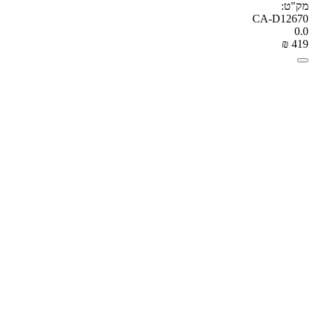
מק"ט:
CA-D12670
0.0
₪
‎
‍419‍