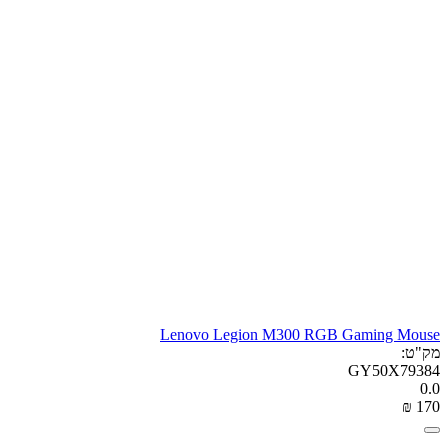
Lenovo Legion M300 RGB Gaming Mouse
מק"ט:
GY50X79384
0.0
₪
‎
‍170‍