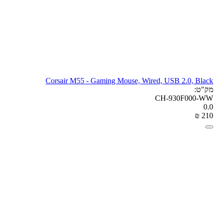
Corsair M55 - Gaming Mouse, Wired, USB 2.0, Black
מק"ט:
CH-930F000-WW
0.0
₪
‎
‍210‍