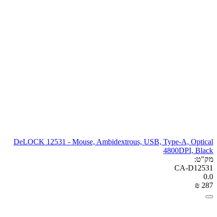
DeLOCK 12531 - Mouse, Ambidextrous, USB, Type-A, Optical
4800DPI, Black
מק"ט:
CA-D12531
0.0
₪
‎
‍287‍