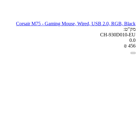
Corsair M75 - Gaming Mouse, Wired, USB 2.0, RGB, Black
מק"ט:
CH-930D010-EU
0.0
₪
‎
‍456‍