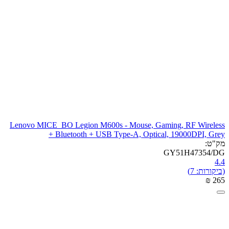
Lenovo MICE_BO Legion M600s - Mouse, Gaming, RF Wireless
+ Bluetooth + USB Type-A, Optical, 19000DPI, Grey
מק"ט:
GY51H47354/DG
4.4
(ביקורות: 7)
₪
‎
‍265‍