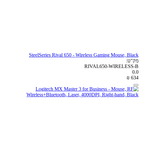
SteelSeries Rival 650 - Wireless Gaming Mouse, Black
מק"ט:
RIVAL650-WIRELESS-B
0.0
₪
‎
‍634‍