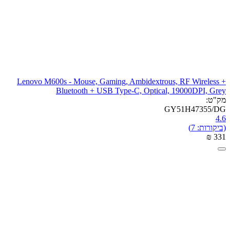
Lenovo M600s - Mouse, Gaming, Ambidextrous, RF Wireless +
Bluetooth + USB Type-C, Optical, 19000DPI, Grey
מק"ט:
GY51H47355/DG
4.6
(ביקורות: 7)
₪
‎
‍331‍