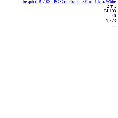
be quiet! BL103 - PC Case Cooler, 3Fans, 14cm, White
מק"ט:
BL103
0.0
₪
‎
‍373‍