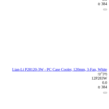
₪
‎
‍384‍
Lian-Li P28120-3W - PC Case Cooler, 120mm, 3-Fan, White
מק"ט:
12P283W
0.0
₪
‎
‍384‍