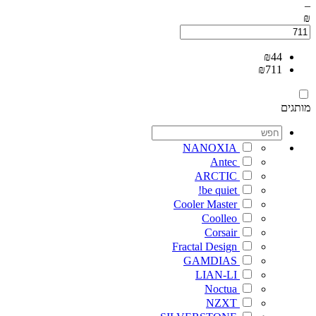
–
₪
₪
44
₪
711
מותגים
NANOXIA
Antec
ARCTIC
be quiet!
Cooler Master
Coolleo
Corsair
Fractal Design
GAMDIAS
LIAN-LI
Noctua
NZXT