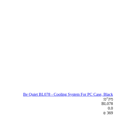
Be Quiet BL078 - Cooling System For PC Case, Black
מק"ט:
BL078
0.0
₪
‎
‍369‍