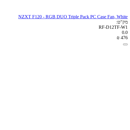
NZXT F120 - RGB DUO Triple Pack PC Case Fan, White
מק"ט:
RF-D12TF-W1
0.0
₪
‎
‍476‍