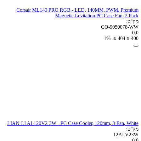
Corsair ML140 PRO RGB - LED, 140MM, PWM, Premium
Magnetic Levitation PC Case Fan, 2 Pack
מק"ט:
CO-9050078-WW
0.0
-1%
₪
‎
‍404‍
₪
‎
‍400‍
LIAN-LI AL120V2-3W - PC Case Cooler, 120mm, 3-Fan, White
מק"ט:
12ALV23W
0.0