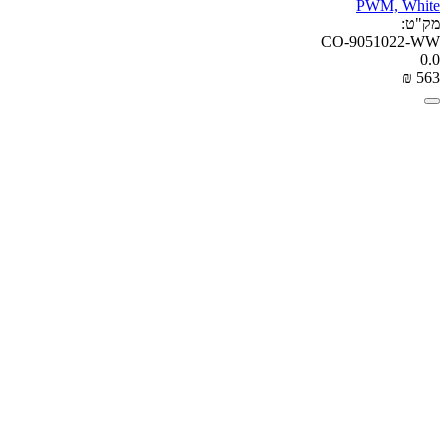
PWM, White
מק"ט:
CO-9051022-WW
0.0
₪
‎
‍563‍