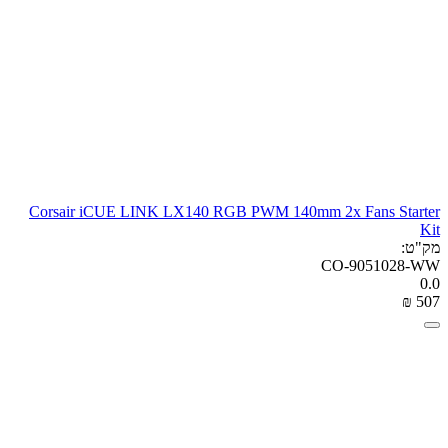
Corsair iCUE LINK LX140 RGB PWM 140mm 2x Fans Starter
Kit
מק"ט:
CO-9051028-WW
0.0
₪
‎
‍507‍