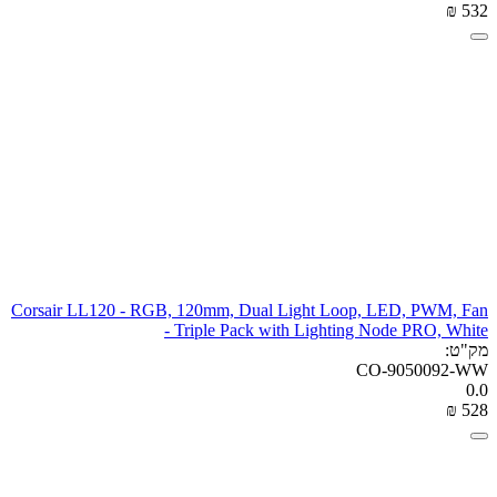
₪
‎
‍532‍
Corsair LL120 - RGB, 120mm, Dual Light Loop, LED, PWM, Fan
- Triple Pack with Lighting Node PRO, White
מק"ט:
CO-9050092-WW
0.0
₪
‎
‍528‍