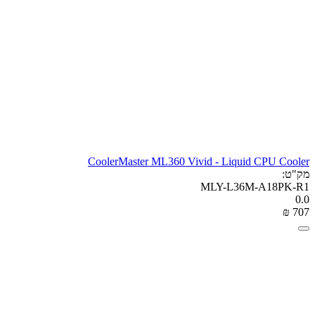
CoolerMaster ML360 Vivid - Liquid CPU Cooler
מק"ט:
MLY-L36M-A18PK-R1
0.0
₪
‎
‍707‍