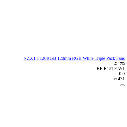
NZXT F120RGB 120mm RGB White Triple Pack Fans
מק"ט:
RF-R12TF-W1
0.0
₪
‎
‍431‍