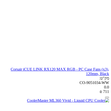
Corsair iCUE LINK RX120 MAX RGB - PC Case Fans (x3),
120mm, Black
מק"ט:
CO-9051034-WW
0.0
₪
‎
‍711‍