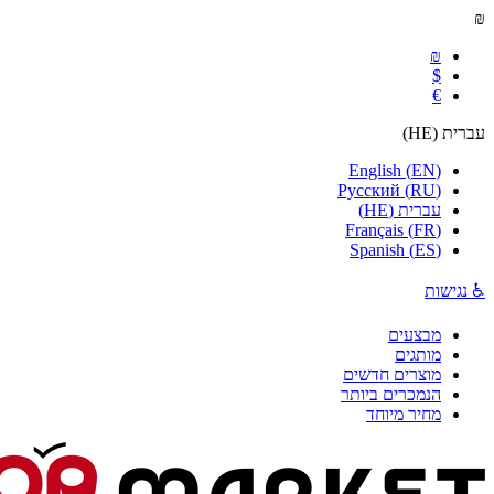
₪
₪
$
€
עברית
(
HE
)
English
(
EN
)
Русский
(
RU
)
עברית
(
HE
)
Français
(
FR
)
Spanish
(
ES
)
♿ נגישות
מבצעים
מותגים
מוצרים חדשים
הנמכרים ביותר
מחיר מיוחד