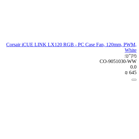
Corsair iCUE LINK LX120 RGB - PC Case Fan, 120mm, PWM,
White
מק"ט:
CO-9051030-WW
0.0
₪
‎
‍645‍