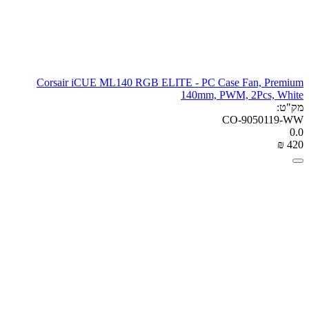
Corsair iCUE ML140 RGB ELITE - PC Case Fan, Premium
140mm, PWM, 2Pcs, White
מק"ט:
CO-9050119-WW
0.0
₪
‎
‍420‍