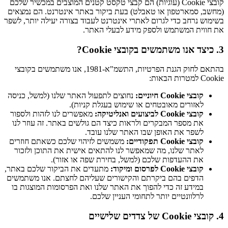
קובצי Cookie (עוגיות) הם קבצי טקסט קטנים המוצבים במכשיר שלכם
(מחשב, סמארטפון או טאבלט) בעת ביקור באתר אינטרנט. הם נמצאים
בשימוש נרחב כדי לגרום לאתרי אינטרנט לעבוד בצורה יעילה יותר, לשפר
את חווית המשתמש ולספק מידע לבעלי האתר.
3. כיצד אנו משתמשים בקובצי Cookie?
בהתאם לחוק הגנת הפרטיות, התשמ"א-1981, אנו משתמשים בקובצי
Cookie למטרות הבאות:
קובצי Cookie חיוניים:
נחוצים לתפעול האתר שלנו (למשל, כניסה
לאזורים מאובטחים או שימוש בעגלת קניות).
קובצי Cookie לביצועים ואנליטיקה:
מאפשרים לנו לזהות ולספור
את מספר המבקרים ולראות כיצד הם גולשים באתר. זה עוזר לנו
לשפר את האופן שבו האתר שלנו עובד.
קובצי Cookie תפקודיים:
משמשים לזיהוי שלכם כשאתם חוזרים
לאתר שלנו, מה שמאפשר לנו להתאים אישית את התוכן ולזכור
את ההעדפות שלכם (למשל, בחירת שפה או אזור).
קובצי Cookie לפרסום ומיקוד:
מתעדים את הביקור שלכם באתר,
הדפים בהם ביקרתם והקישורים שעליהם לחצתם. אנו משתמשים
במידע זה כדי להפוך את האתר שלנו ואת הפרסומות המוצגות בו
לרלוונטיים יותר לתחומי העניין שלכם.
4. קובצי Cookie של צדדים שלישיים