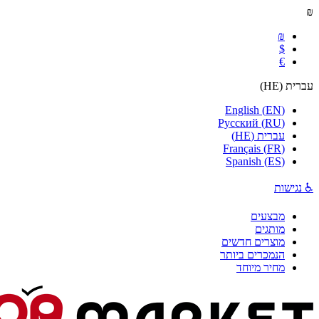
₪
₪
$
€
עברית
(
HE
)
English
(
EN
)
Русский
(
RU
)
עברית
(
HE
)
Français
(
FR
)
Spanish
(
ES
)
♿ נגישות
מבצעים
מותגים
מוצרים חדשים
הנמכרים ביותר
מחיר מיוחד