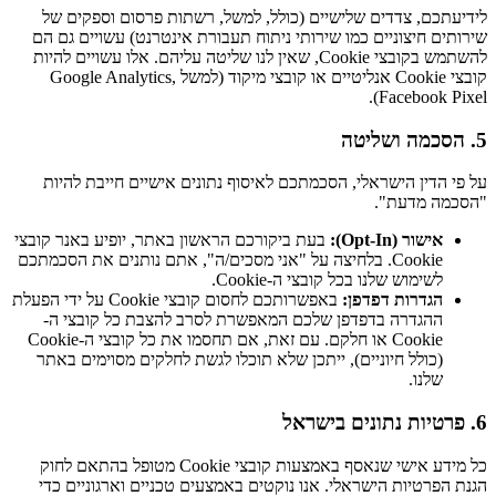
לידיעתכם, צדדים שלישיים (כולל, למשל, רשתות פרסום וספקים של
שירותים חיצוניים כמו שירותי ניתוח תעבורת אינטרנט) עשויים גם הם
להשתמש בקובצי Cookie, שאין לנו שליטה עליהם. אלו עשויים להיות
קובצי Cookie אנליטיים או קובצי מיקוד (למשל Google Analytics,
Facebook Pixel).
5. הסכמה ושליטה
על פי הדין הישראלי, הסכמתכם לאיסוף נתונים אישיים חייבת להיות
"הסכמה מדעת".
אישור (Opt-In):
בעת ביקורכם הראשון באתר, יופיע באנר קובצי
Cookie. בלחיצה על "אני מסכים/ה", אתם נותנים את הסכמתכם
לשימוש שלנו בכל קובצי ה-Cookie.
הגדרות דפדפן:
באפשרותכם לחסום קובצי Cookie על ידי הפעלת
ההגדרה בדפדפן שלכם המאפשרת לסרב להצבת כל קובצי ה-
Cookie או חלקם. עם זאת, אם תחסמו את כל קובצי ה-Cookie
(כולל חיוניים), ייתכן שלא תוכלו לגשת לחלקים מסוימים באתר
שלנו.
6. פרטיות נתונים בישראל
כל מידע אישי שנאסף באמצעות קובצי Cookie מטופל בהתאם לחוק
הגנת הפרטיות הישראלי. אנו נוקטים באמצעים טכניים וארגוניים כדי