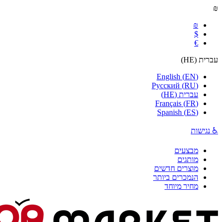
₪
₪
$
€
עברית
(
HE
)
English
(
EN
)
Русский
(
RU
)
עברית
(
HE
)
Français
(
FR
)
Spanish
(
ES
)
♿ נגישות
מבצעים
מותגים
מוצרים חדשים
הנמכרים ביותר
מחיר מיוחד