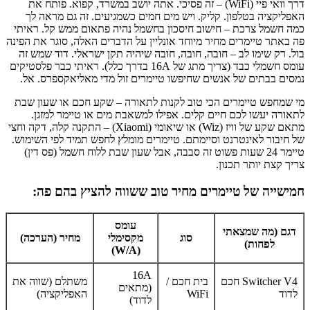
דרך וואי פיי (WiFi) – זה פסיכי. אתה יושב במשרד, קפוא. פותח את
האפליקציה בטלפון. קליק. ויש מים חמים כשמגיעים. זה גם מראה לך
כמה חשמל צרכת – חישוב חיסכון בחשמל נהיה פתאום ממש קל. ראיתי
פה באתר טיימרים מחיר מיוחד אונליין על הדברים האלה, סוגר את הפינה
בול. רק שימו לב – חובה, חובה, חובה שיהיה תקן ישראלי. דוד שמש זה
עומס חשמלי כבד (צריך מתג של 16A בדרך כלל). ראיתי כבר פלסטיקים
נמסים בבתים של אנשים שחיפשו טיימרים זול מדי מאליאקספרס. אל.
מי שמחפש טיימרים הכי טוב לקנות לתאורה – שקע חכם או שעון שבת
לתאורה יעשו לכם חיים קלים. אפילו למשאבת מים או טיימר למזגן.
מתאם שקע של וויז (Wiz) או שיאומי (Xiaomi) – התקנה קלה, דקה וחצי
של חיבור לאינטרנט וסיימתם. טיימרים מומלץ לחפש תמיד לפי השימוש.
טיימר 24 שעות פשוט זה סבבה, אבל שעון שבת ללוח חשמל (פס דין)
צריך קצת יותר תכנון.
חמישייה של טיימרים מחיר טוב ששווה להציץ בהם פה:
עומס
דגם (מה שמצאתי
סוג
מקסימלי
מחיר (הערכה)
לפחות)
(W/A)
16A
Switcher V4 חכם
בית חכם /
משתלם (שווה את
(מתאים
לדוד
WiFi
האפליקציה)
לדוד)