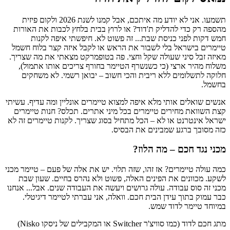
תשמעו. אני לא יודע מה איתכם, אבל קמנו לשנת 2026 ולקום פיזית
מהספה רק כדי להדליק ת'דוד? או לרוץ בבית בלחץ לכבות את האורות
חמש דקות לפני כניסת שבת... זה פשוט לא. חיפשתי איפה לקנות
טיימרים בישראל בלי לשבור את הראש או לקבל איזה קצר בלוח חשמל
מאיזה זבל סיני שעולה שקל וחצי. פה בטופמרקט מצאתי את מה שצריך.
משלוח מהיר ארצי (כי כשנשרף הטיימר בחורף צריכים אותו אתמול),
חלוקה לתשלומים ללא ריבית והכי חשוב – יבואן רשמי. לא משחקים
בחשמל.
אנשים שואלים אותי מלא איפה למצוא טיימרים אונליין ומה עדיף. עשיתי
קצת השוואת מחירים טיימרים בכל מיני אתרים. תכלס? חנות טיימרים
ישראל אינטרנט או לא – הכל מתחיל בסוג שצריך. לקנות טיימרים זה לא
כזה מסובך ברגע שמבינים את הבסיס.
מכני נגד חכם – מה הלוז?
כמה עולה טיימרים? אז זהו, שזה תלוי. יש את אלה של פעם – טיימר מכני
לשקע. מכוונים את הפינים האלה, פשוט ולא נהרס בחיים. שעון שבת
מכני זה סוס עבודה. עולה גרושים ויעשה את העבודה שנים. אבל... אנחנו
כבר עמוק בתוך עידן הבית חכם. וואלה, אני עברתי לטיימר דיגיטלי.
במיוחד טיימר לדוד שמש.
מתג חכם לדוד (כמו סוויצ'ר Switcher או המקבילים של ניסקו Nisko)