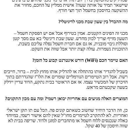
שיישאר תמיד על אותה שעה? אישית ממליץ על החכם, מחזיר את
ההשקעה בחיסכון בחשמל תוך חצי חורף.
מה ההבדל בין שעון שבת מכני לדיגיטלי?
מכני זה הפינים הקטנים. אמין בטירוף אבל אם יש הפסקת חשמל –
השעון מזייף וצריך לכוון מחדש. שעון שבת דיגיטלי בא עם מסך קטן
וסוללת גיבוי מובנית, אז גם אם חברת חשמל נפלה עליכם בשבת,
התוכניות נשמרות. עולה קצת יותר אבל שווה את השקט.
האם טיימר חכם (WiFi) דורש אינטרנט קבוע כל הזמן?
בשביל להגדיר אותו בהתחלה או להדליק אותו מחוץ לבית – ברור, חייבים
רשת. אבל רוב הטיימרים הנורמליים שומרים את הלו"ז שהגדרתם בתוך
הזיכרון של המכשיר עצמו. אז אם הראוטר בבית נתקע, הדוד עדיין יידלק
בשעה שקבעתם מראש.
המוצרים האלה מגיעים עם אחריות יבואן רשמי? ומה עם מכון התקנים?
כן, וזה הדבר היחיד שחשוב כשאתם קונים פה. הכל עם תו תקן ישראלי
ואחריות. לא להתקרב לטיימרים מחו"ל שאין להם אישור רשמי, במיוחד
כאלה שנכנסים ללוח חשמל או מתחברים למזגן ולדוד. שריפה בבית לא
שווה חיסכון של 40 שקל.