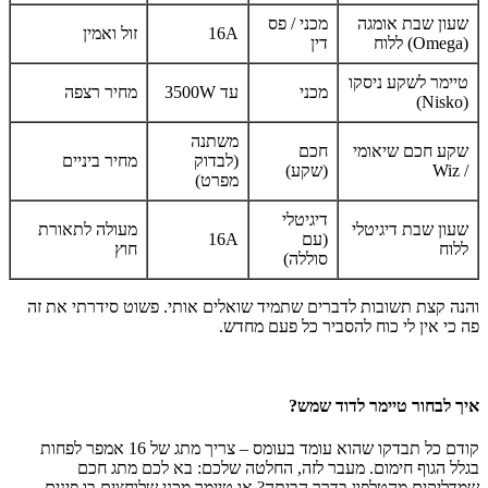
שעון שבת אומגה
מכני / פס
16A
זול ואמין
(Omega) ללוח
דין
טיימר לשקע ניסקו
מכני
עד 3500W
מחיר רצפה
(Nisko)
משתנה
שקע חכם שיאומי
חכם
(לבדוק
מחיר ביניים
/ Wiz
(שקע)
מפרט)
דיגיטלי
שעון שבת דיגיטלי
מעולה לתאורת
(עם
16A
ללוח
חוץ
סוללה)
והנה קצת תשובות לדברים שתמיד שואלים אותי. פשוט סידרתי את זה
פה כי אין לי כוח להסביר כל פעם מחדש.
איך לבחור טיימר לדוד שמש?
קודם כל תבדקו שהוא עומד בעומס – צריך מתג של 16 אמפר לפחות
בגלל הגוף חימום. מעבר לזה, החלטה שלכם: בא לכם מתג חכם
שמדליקים מהטלפון בדרך הביתה? או טיימר מכני שלוחצים בו פינים