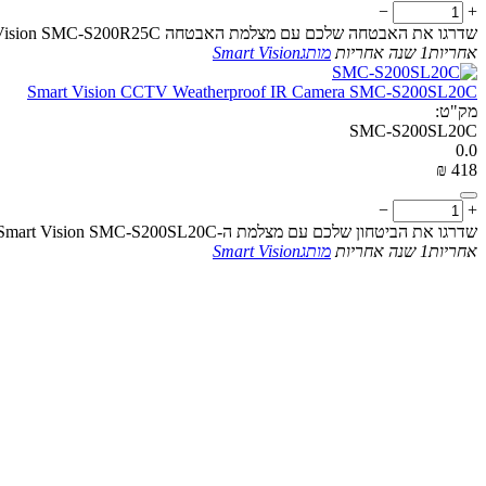
−
+
שדרגו את האבטחה שלכם עם מצלמת האבטחה Smart Vision SMC-S200R25C, הכוללת רזולוציית 1080p ועיצוב עמיד בפני מזג האוויר
אחריות
1 שנה אחריות
מותג
Smart Vision
Smart Vision CCTV Weatherproof IR Camera SMC-S200SL20C
מק"ט:
SMC-S200SL20C
0.0
₪
‎
‍418‍
−
+
שדרגו את הביטחון שלכם עם מצלמת ה-HD-TVI Smart Vision SMC-S200SL20C, המציעה רזולוציית 1080P ויכולות ראיית לילה מתקדמות
אחריות
1 שנה אחריות
מותג
Smart Vision