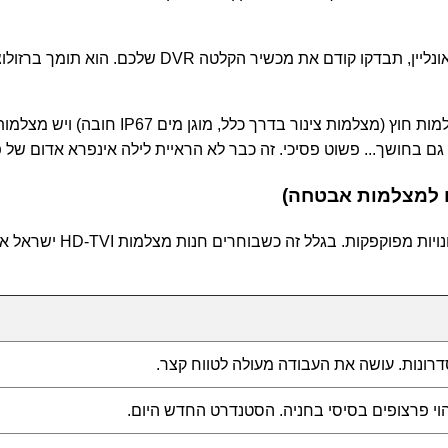
מהן מצלמות HD-TVI הכי טוב לקנות? תלוי איפ
הרבה חבר'ה עושים השווא
דרונות. עושה את העבודה מעולה לטווח קצר.
וי פרצופים בסיסי בחניה. הסטנדרט החדש היום.