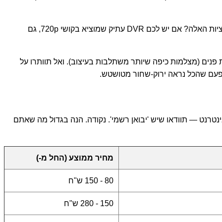
אבל פה הקאץ' — כשאתם מחפשים מצלמות HD-TVI מחיר מיוחד אונליין, תבדקו קודם את מכשיר הקלטה DVR שלכם. הוא תומך ברזולוציות האלה? אם יש לכם DVR עתיק שמוציא בקושי 720p, גם
ה שמים אותן. יש מצלמות חוץ (מצלמות צינור בדרך כלל, מוגן מים IP67 חובה) ויש מצלמות פנים (מצלמות כיפה שיותר משתלבות בעיצוב). ואל תוותרו על
ת מחירים מצלמות HD-TVI ונופלים על חנויות מפוקפקות. בגלל זה כשבוחרים חנות מצלמות HD-TVI ישראל אינטרנט — תוודאו שיש 'יבואן רשמי'. נקודה. הנה בגדול מה שאתם
מחיר ממוצע (החל מ-)
80 - 150 ש"ח
150 - 280 ש"ח