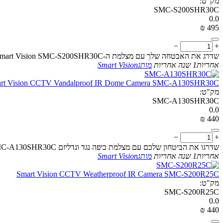
מק"ט:
SMC-S200SHR30C
0.0
₪
‎
‍495‍
−
+
שדרג את האבטחה שלך עם מצלמת ה-IR Smart Vision SMC-S200SHR30C: מצלמה עמידה בפני מזג האוויר המציעה רזולוציית HD ויכולת ראיית לילה יוצאת דופן
אחריות
1 שנה אחריות
מותג
Smart Vision
rt Vision CCTV Vandalproof IR Dome Camera SMC-A130SHR30C
מק"ט:
SMC-A130SHR30C
0.0
₪
‎
‍440‍
−
+
שדרגו את הביטחון שלכם עם מצלמת כיפה נגד ונדליזם SMC-A130SHR30C של Smart Vision, המציעה רישום ברור ואמין בכל סביבה
אחריות
1 שנה אחריות
מותג
Smart Vision
Smart Vision CCTV Weatherproof IR Camera SMC-S200R25C
מק"ט:
SMC-S200R25C
0.0
₪
‎
‍440‍