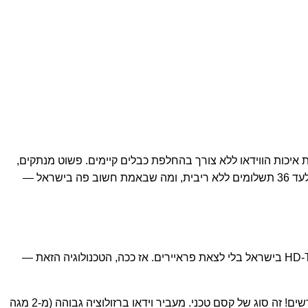
 איכות הווידאו ללא צורך בהחלפת כבלים קיימים. פשוט מנתקים,
מחברים את החדשה ויש תמונה פגז. אנחנו בטופמרקט סוגרים לכם את כל הפינות: משלוח מהיר לכל הארץ (כי מי אוהב לחכות?), פריסה לעד 36 תשלומים ללא ריבית, ומה שבאמת חשוב פה בישראל —
תשמעו, אנחנו כבר ב-2026. המחירים ירדו משמעותית, ואני רואה איך אנשים מסתבכים סתם. שואלים אותי מלא איפה לקנות מצלמות HD-TVI בישראל בלי לצאת פראיירים. אז ככה, הטכנולוגיה הזאת —
למה? כי הכל רוכב על כבל קואקסיאלי RG59 הישן שלכם עם חיבור BNC רגיל. לא צריך לשלם למתקין מאות שקלים על השחלת כבלים חדשים! זה סוג של קסם טכני. מעביר וידאו ברזולוציה גבוהה (מ-2 מגה