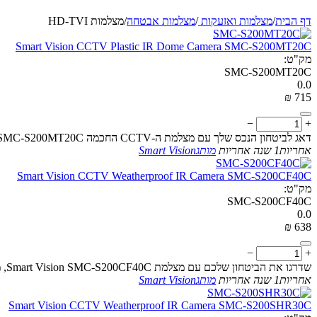
דף הבית
/
מצלמות ואזעקות
/
מצלמות אבטחה
/
מצלמות HD-TVI
Smart Vision CCTV Plastic IR Dome Camera SMC-S200MT20C
מק"ט:
SMC-S200MT20C
0.0
₪
‎
‍715‍
−
+
דאג לביטחון הנכס שלך עם מצלמת ה-CCTV החכמה Smart Vision SMC-S200MT20C, המציעה חדות HD וראיית לילה ברמה גבוהה
אחריות
1 שנה אחריות
מותג
Smart Vision
Smart Vision CCTV Weatherproof IR Camera SMC-S200CF40C
מק"ט:
SMC-S200CF40C
0.0
₪
‎
‍638‍
−
+
שדרגו את הביטחון שלכם עם מצלמת Smart Vision SMC-S200CF40C, מצלמת IR HD-TVI עמידה במים למעקב אמין פנימי וחיצוני
אחריות
1 שנה אחריות
מותג
Smart Vision
Smart Vision CCTV Weatherproof IR Camera SMC-S200SHR30C