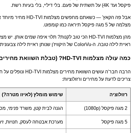
פיקסל ועד 4K) על תשתית של פעם. בלי דיליי, בלי בעיות רשת.
מצלמה של 5 מגה פיקסל תיראה כמו קומפוט.
ראיית לילה טובה. ה-ColorVu של היקוויז'ן שנותן ראיית לילה צבעונית גם בחושך... פשוט פסיכי. זה כבר לא הראיית לילה אינפרא אדום של פעם שהכל נראה ירוק-שחור מטושטש.
כמה עולה מצלמות HD-TVI? (טבלת השוואת מחירים למצלמות אבטחה)
צריכים לדעת על מחירים ורזולוציות:
רזולוציה
שימוש מומלץ (לאיזו מטרה?)
2 מגה פיקסל (1080p)
הגנה לבית קטן, משרד פנימי, מס
5 מגה פיקסל
מערכת אבטחה לעסק, חנויות, זיה