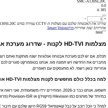
SMC-A130SL20C
0.0
₪
‎
‍385‍
−
+
שדרגו את האבטחה שלכם עם מצלמת ה-CCTV עמידה במים Smart Vision SMC-A130SL20C, המציעה בהירות HD של 960P וראיית לילה אמינה
אחריות
1 שנה אחריות
מותג
Smart Vision
```html
מצלמות HD-TVI לקנות - שדרוג מערכת אבטחה בקלות ובזול
תכלס, אם יש לכם מערכת אבטחה אנלוגיות ישנה מותקנת ואתם רוצים 
אחריות יבואן רשמי. לא מתעסקים עם חאפרים.
למה בכלל כולם מחפשים לקנות מצלמות HD-TVI אונליין?
במיוחד של מותגים כמו Hikvision (היקוויז'ן) או Provision-ISR (פרוויז'ן) — היא פשוט הצלה.