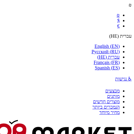
₪
₪
$
€
עברית
(
HE
)
English
(
EN
)
Русский
(
RU
)
עברית
(
HE
)
Français
(
FR
)
Spanish
(
ES
)
♿ נגישות
מבצעים
מותגים
מוצרים חדשים
הנמכרים ביותר
מחיר מיוחד