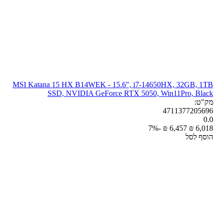
MSI Katana 15 HX B14WEK - 15.6", i7-14650HX, 32GB, 1TB
SSD, NVIDIA GeForce RTX 5050, Win11Pro, Black
מק"ט:
4711377205696
0.0
-7%
₪
‎
6,457
₪
‎
6,018
הוסף לסל