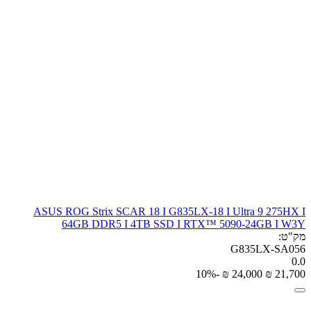
ASUS ROG Strix SCAR 18 I G835LX-18 I Ultra 9 275HX I
64GB DDR5 I 4TB SSD I RTX™ 5090-24GB I W3Y
מק"ט:
G835LX-SA056
0.0
-10%
₪
‎
24,000
₪
‎
21,700