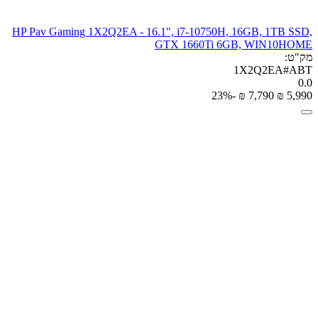
HP Pav Gaming 1X2Q2EA - 16.1", i7-10750H, 16GB, 1TB SSD,
GTX 1660Ti 6GB, WIN10HOME
מק"ט:
1X2Q2EA#ABT
0.0
-23%
₪
‎
7,790
₪
‎
5,990