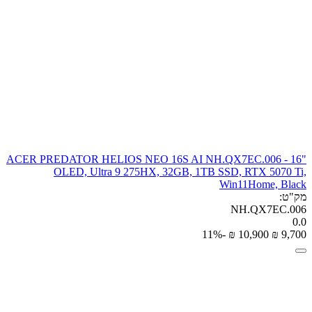
ACER PREDATOR HELIOS NEO 16S AI NH.QX7EC.006 - 16"
OLED, Ultra 9 275HX, 32GB, 1TB SSD, RTX 5070 Ti,
Win11Home, Black
מק"ט:
NH.QX7EC.006
0.0
-11%
₪
‎
10,900
₪
‎
9,700