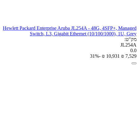
Hewlett Packard Enterprise Aruba JL254A - 48G, 4SFP+, Managed
Switch, L3, Gigabit Ethernet (10/100/1000), 1U, Grey
מק"ט:
JL254A
0.0
-31%
₪
‎
10,931
₪
‎
7,529