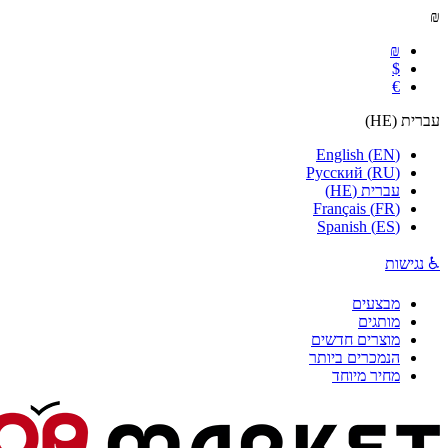
₪
₪
$
€
עברית
(
HE
)
English
(
EN
)
Русский
(
RU
)
עברית
(
HE
)
Français
(
FR
)
Spanish
(
ES
)
♿ נגישות
מבצעים
מותגים
מוצרים חדשים
הנמכרים ביותר
מחיר מיוחד