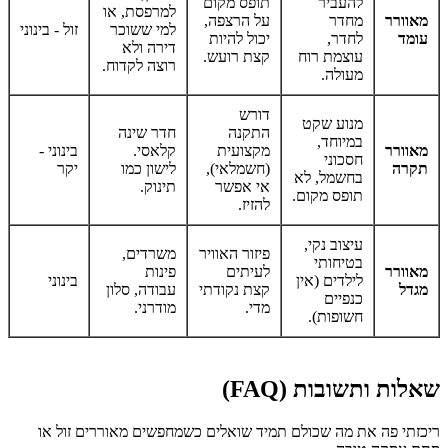
להעביר
תופס מקום
למרפסת, או
מאוורר
מחדר
על הרצפה,
למי ששוכר
זול - בינוני
עומד
לחדר,
יכול להיות
דירה ולא
עוצמת רוח
קצת רועש.
רוצה לקדוח.
מעולה.
דורש
מנוע שקט
התקנה
חדר שינה
במיוחד,
מאוורר
מקצועית
קלאסי.
בינוני -
חסכוני
תקרה
(חשמלאי),
לישון כמו
יקר
בחשמל, לא
אי אפשר
תינוק.
תופס מקום.
להזיז.
עיצוב נקי,
פיזור האוויר
משרדים,
בטיחותי
מאוורר
לעיתים
פינות
לילדים (אין
בינוני
מגדל
קצת נקודתי
עבודה, סלון
כנפיים
מדי.
מודרני.
חשופות).
שאלות ותשובות (FAQ)
ריכזתי פה את מה שכולם תמיד שואלים כשמחפשים מאוררים זול או