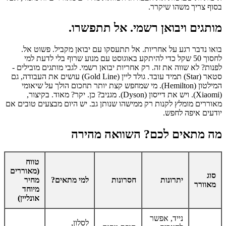
בסוף צריך משהו שיקרר.
מותגים ויבואן רשמי. אל תתפשרו.
בואו נדבר רגע על אחריות. אל תתעסקו עם יבואן מקביל. פשוט אל.
לחסוך 50 שקל כדי להיתקע באוגוסט עם מנוע שרוף בלי לדעת למי
לפנות? לא שווה את זה. רק אחריות יבואן רשמי. לגבי מותגים מובילים -
סטאר (Star) תמיד עובד. גולד ליין (Gold Line) עושים את העבודה, גם
המילטון (Hemilton). מי שמחפש קצת יותר תחכום הולך על שיאומי
(Xiaomi). ויש את דייסון (Dyson). מגניב? כן. יקר? מאוד. בקיצור,
מאוררים מומלץ לקנות רק ממישהו שנותן גב. יש היום מבצעים טובים אם
יודעים איפה לחפש.
מה מתאים לכם? השוואה מהירה
טווח
(מאוררים
סוג
יתרונות
חסרונות
למי מתאים?
מחיר
מאוורר
מיוחד
אונליין)
נייד, אפשר
לסלון,