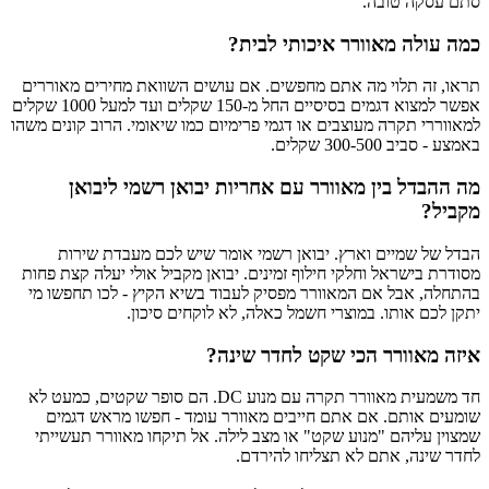
סתם עסקה טובה.
כמה עולה מאוורר איכותי לבית?
תראו, זה תלוי מה אתם מחפשים. אם עושים השוואת מחירים מאוררים
אפשר למצוא דגמים בסיסיים החל מ-150 שקלים ועד למעל 1000 שקלים
למאווררי תקרה מעוצבים או דגמי פרימיום כמו שיאומי. הרוב קונים משהו
באמצע - סביב 300-500 שקלים.
מה ההבדל בין מאוורר עם אחריות יבואן רשמי ליבואן
מקביל?
הבדל של שמיים וארץ. יבואן רשמי אומר שיש לכם מעבדת שירות
מסודרת בישראל וחלקי חילוף זמינים. יבואן מקביל אולי יעלה קצת פחות
בהתחלה, אבל אם המאוורר מפסיק לעבוד בשיא הקיץ - לכו תחפשו מי
יתקן לכם אותו. במוצרי חשמל כאלה, לא לוקחים סיכון.
איזה מאוורר הכי שקט לחדר שינה?
חד משמעית מאוורר תקרה עם מנוע DC. הם סופר שקטים, כמעט לא
שומעים אותם. אם אתם חייבים מאוורר עומד - חפשו מראש דגמים
שמצוין עליהם "מנוע שקט" או מצב לילה. אל תיקחו מאוורר תעשייתי
לחדר שינה, אתם לא תצליחו להירדם.