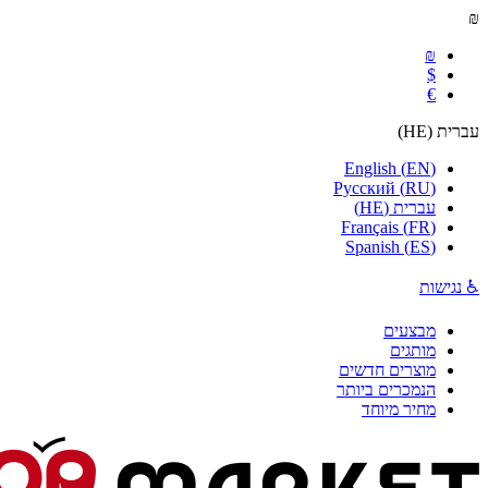
₪
₪
$
€
עברית
(
HE
)
English
(
EN
)
Русский
(
RU
)
עברית
(
HE
)
Français
(
FR
)
Spanish
(
ES
)
♿ נגישות
מבצעים
מותגים
מוצרים חדשים
הנמכרים ביותר
מחיר מיוחד