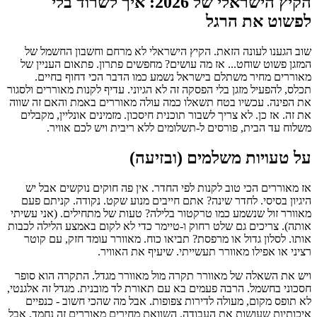
הקיץ הישראלי של 2026: איך לשרוד בלי
לפשוט את הרגל
שוב הגענו לעונה הזאת. הקיץ הישראלי לא מרחם וחשבון החשמל של
המזגן פשוט שוחט... אז מה עושים? מחפשים פתרון. פתאום העניין של
מאוררים מחיר משתלם בישראל נשמע כמו הדבר הכי דחוף בחיים.
תכלס, להפעיל מזגן בלי הפסקה זה לא הגיוני. עדיף לקנות מאוררים ולסגור
את הפינה. עכשיו בטח תשאלו כמה עולה מאוררים באמת והאם זה שווה
את זה. אז כן. לא צריך לשבור תוכנית חיסכון. מזמינים אונליין, מקבלים
משלוח עד הבית, פורסים ל-תשלומים ללא ריבית ויש לכם אוויר.
על טעויות משלמים (ובזיעה)
אז מאוררים הכי טוב לקנות לפי החדר. אין פה חוקים נוקשים אבל יש
היגיון בסיסי. לחדר שינה? אתם חייבים מנוע שקט. נקודה. קניתם פעם
מאוורר זול שנשמע כמו טרקטור בלילה? טעות של מתחילים. (אני עשיתי
אותה). צריכים גם שלט רחוק ו-טיימר כדי לא לקום באמצע הלילה לכבות
אותו. לסלון גדול או מרפסת? תביאו כוח. מאוורר עומד חזק, עם קוטר
רציני או אפילו מאוורר תעשייתי. שיעיף את האוויר.
ויש את השאלה של מאוורר תקרה מול מאוורר מגדל. התקרה הוא סופר
חסכוני בחשמל. הרבה פעמים בא עם תאורת לד מובנית. מגדל זה אלגנטי,
לא תופס מקום, מעולה לדירות צפופות. אבל מה שהכי חשוב - כנפיים
איכותיות שעושות את העבודה. השוואת מחירים מאוררים זה נחמד, אבל